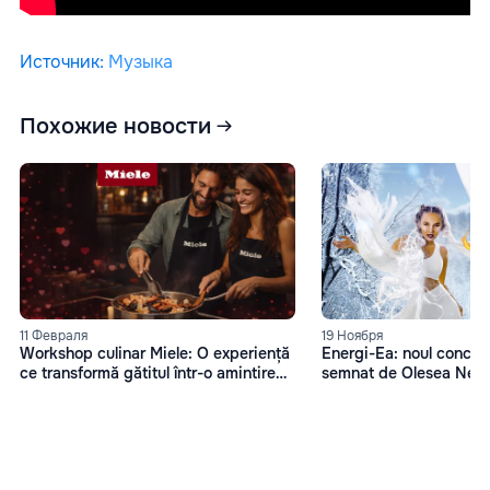
Источник
:
Музыка
Похожие новости
11 Февраля
19 Ноября
Workshop culinar Miele: O experiență
Energi-Ea: noul concep
ce transformă gătitul într-o amintire
semnat de Olesea Nes
memorabilă