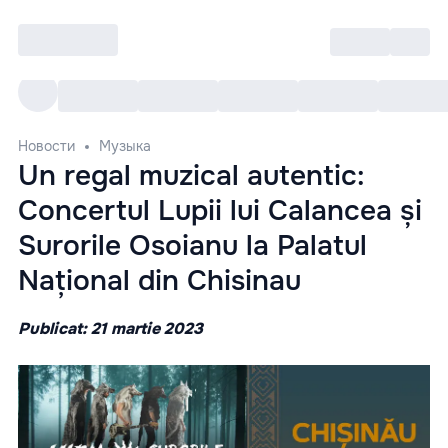
Войти
RO
Все cобытия
Afisha ре
Новости
Музыка
Un regal muzical autentic:
Concertul Lupii lui Calancea și
Surorile Osoianu la Palatul
Național din Chisinau
Publicat: 21 martie 2023