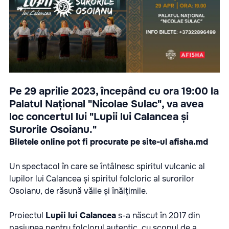
Pe 29 aprilie 2023, începând cu ora 19:00 la
Palatul Național "Nicolae Sulac", va avea
loc concertul lui "Lupii lui Calancea și
Surorile Osoianu."
Biletele online pot fi procurate pe site-ul
afisha.md
Un spectacol în care se întâlnesc spiritul vulcanic al
lupilor lui Calancea și spiritul folcloric al surorilor
Osoianu, de răsună văile și înălțimile.
Proiectul
Lupii lui Calancea
s-a născut în 2017 din
pasiunea pentru folclorul autentic, cu scopul de a