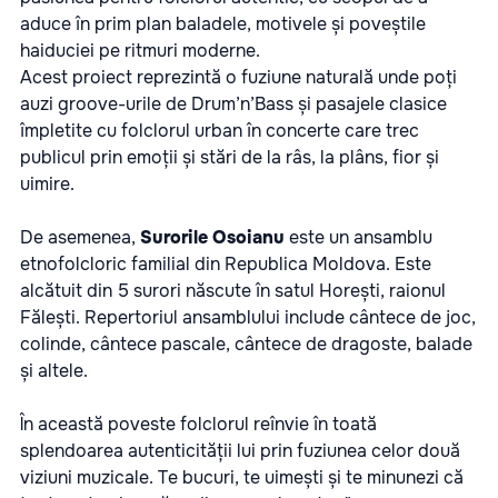
aduce în prim plan baladele, motivele și poveștile
haiduciei pe ritmuri moderne.
Acest proiect reprezintă o fuziune naturală unde poți
auzi groove-urile de Drum’n’Bass și pasajele clasice
împletite cu folclorul urban în concerte care trec
publicul prin emoții și stări de la râs, la plâns, fior și
uimire.
De asemenea,
Surorile Osoianu
este un ansamblu
etnofolcloric familial din Republica Moldova. Este
alcătuit din 5 surori născute în satul Horești, raionul
Fălești. Repertoriul ansamblului include cântece de joc,
colinde, cântece pascale, cântece de dragoste, balade
și altele.
În această poveste folclorul reînvie în toată
splendoarea autenticității lui prin fuziunea celor două
viziuni muzicale. Te bucuri, te uimești și te minunezi că