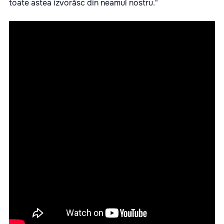
toate astea izvorăsc din neamul nostru."