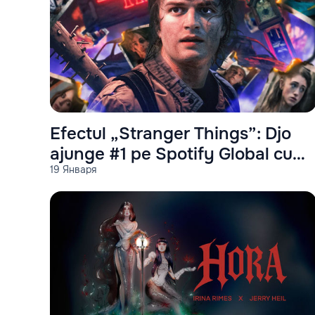
Efectul „Stranger Things”: Djo
ajunge #1 pe Spotify Global cu
19 Января
„End of Beginning”