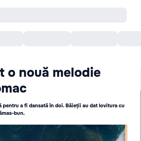
онцерты
Театр
Кишинев Арена
Кино
t o nouă melodie
tomac
pentru a fi dansată în doi. Băieții au dat lovitura cu
 rămas-bun.