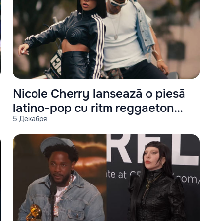
Nicole Cherry lansează o piesă
latino-pop cu ritm reggaeton
5 Декабря
intitulată "Melo"