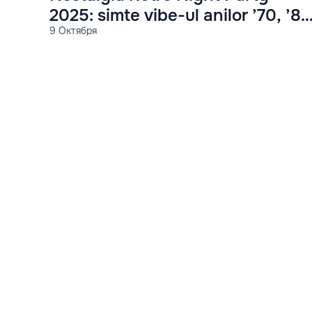
2025: simte vibe-ul anilor ’70, ’80
9 Октября
și ’90!