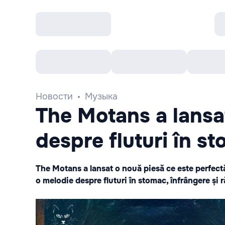
Все cобытия
Afisha рекомендует
К
Новости
Музыка
The Motans a lansa
despre fluturi în s
The Motans a lansat o nouă piesă ce este perfectă 
o melodie despre fluturi în stomac, înfrângere și