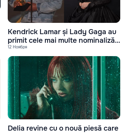
Kendrick Lamar și Lady Gaga au
primit cele mai multe nominalizări
12 Ноября
la Premiile Grammy
Delia revine cu o nouă piesă care