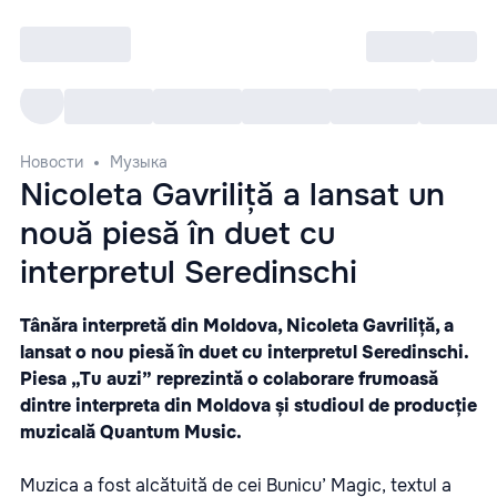
Войти
RO
Все cобытия
Afisha ре
Новости
Музыка
Nicoleta Gavriliță a lansat un
nouă piesă în duet cu
interpretul Seredinschi
Tânăra interpretă din Moldova, Nicoleta Gavriliță, a
lansat o nou piesă în duet cu interpretul Seredinschi.
Piesa „Tu auzi” reprezintă o colaborare frumoasă
dintre interpreta din Moldova și studioul de producție
muzicală Quantum Music.
Muzica a fost alcătuită de cei Bunicu’ Magic, textul a