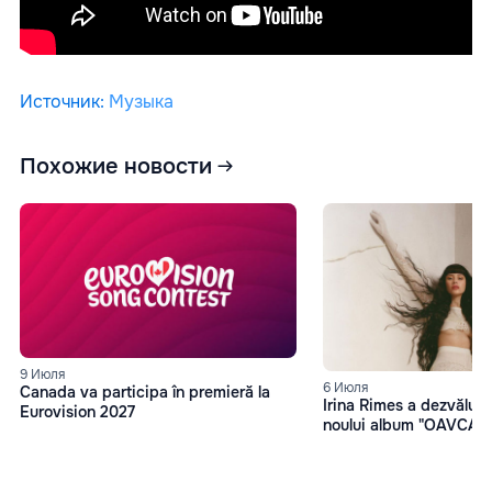
Источник
:
Музыка
Похожие новости
9 Июля
6 Июля
Canada va participa în premieră la
Irina Rimes a dezvăluit 
Eurovision 2027
noului album "OAVCAM