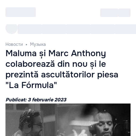
Войти
RO
Все cобытия
Afisha ре
Новости
Музыка
Maluma și Marc Anthony
colaborează din nou și le
prezintă ascultătorilor piesa
"La Fórmula"
Publicat: 3 februarie 2023