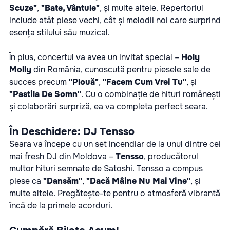
Scuze"
,
"Bate, Vântule"
, și multe altele. Repertoriul
include atât piese vechi, cât și melodii noi care surprind
esența stilului său muzical.
În plus, concertul va avea un invitat special –
Holy
Molly
din România, cunoscută pentru piesele sale de
succes precum
"Plouă"
,
"Facem Cum Vrei Tu"
, și
"Pastila De Somn"
. Cu o combinație de hituri românești
și colaborări surpriză, ea va completa perfect seara.
În Deschidere: DJ Tensso
Seara va începe cu un set incendiar de la unul dintre cei
mai fresh DJ din Moldova –
Tensso
, producătorul
multor hituri semnate de Satoshi. Tensso a compus
piese ca
"Dansăm"
,
"Dacă Mâine Nu Mai Vine"
, și
multe altele. Pregătește-te pentru o atmosferă vibrantă
încă de la primele acorduri.