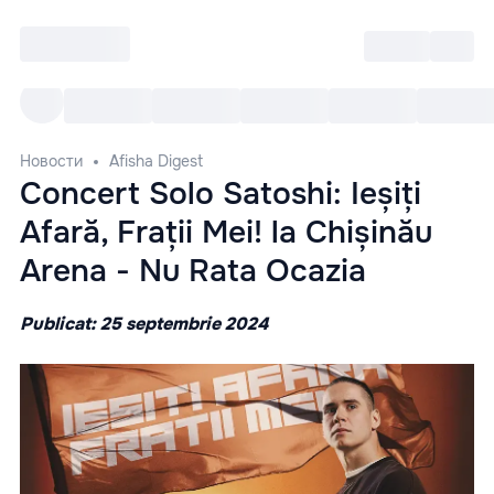
Войти
RO
Все cобытия
Afisha ре
Новости
Afisha Digest
Concert Solo Satoshi: Ieșiți
Afară, Frații Mei! la Chișinău
Arena - Nu Rata Ocazia
Publicat: 25 septembrie 2024