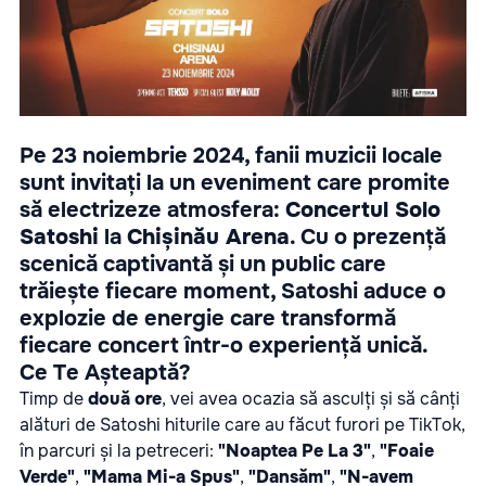
Pe 23 noiembrie 2024, fanii muzicii locale
sunt invitați la un eveniment care promite
să electrizeze atmosfera:
Concertul Solo
Satoshi
la
Chișinău Arena
. Cu o prezență
scenică captivantă și un public care
trăiește fiecare moment, Satoshi aduce o
explozie de energie care transformă
fiecare concert într-o experiență unică.
Ce Te Așteaptă?
Timp de
două ore
, vei avea ocazia să asculți și să cânți
alături de Satoshi hiturile care au făcut furori pe TikTok,
în parcuri și la petreceri:
"Noaptea Pe La 3"
,
"Foaie
Verde"
,
"Mama Mi-a Spus"
,
"Dansăm"
,
"N-avem