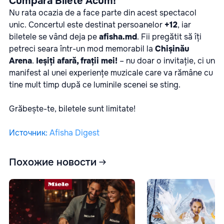
Cumpără Bilete Acum!
Nu rata ocazia de a face parte din acest spectacol
unic. Concertul este destinat persoanelor
+12
, iar
biletele se vând deja pe
afisha.md
. Fii pregătit să îți
petreci seara într-un mod memorabil la
Chișinău
Arena
.
Ieșiți afară, frații mei!
– nu doar o invitație, ci un
manifest al unei experiențe muzicale care va rămâne cu
tine mult timp după ce luminile scenei se sting.
Grăbește-te, biletele sunt limitate!
Источник
:
Afisha Digest
Похожие новости