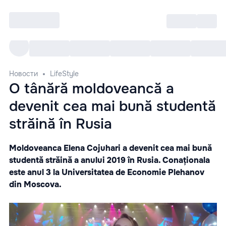
Войти
RO
Все cобытия
Afisha ре
Новости
LifeStyle
O tânără moldoveancă a
devenit cea mai bună studentă
străină în Rusia
Moldoveanca Elena Cojuhari a devenit cea mai bună
studentă străină a anului 2019 în Rusia. Conaționala
este anul 3 la
Universitatea de Economie Plehanov
din Moscova.