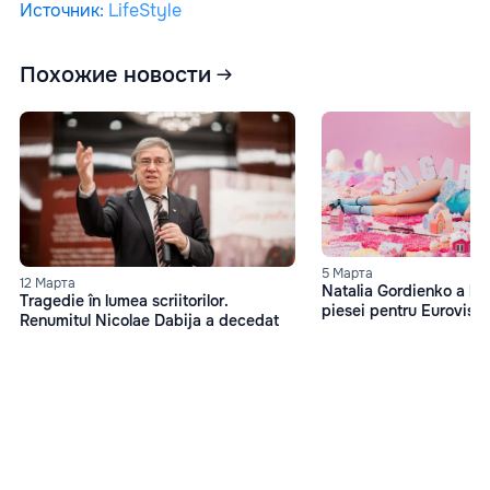
Источник
:
LifeStyle
Похожие новости
5 Марта
12 Марта
Natalia Gordienko a lan
Tragedie în lumea scriitorilor.
piesei pentru Eurovisio
Renumitul Nicolae Dabija a decedat