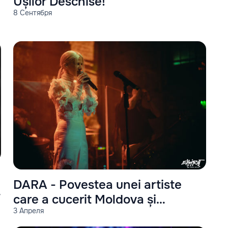
Ușilor Deschise!
8 Сентября
DARA - Povestea unei artiste
care a cucerit Moldova și
3 Апреля
România