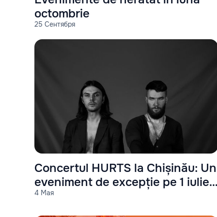
octombrie
25 Сентября
Concertul HURTS la Chișinău: Un
eveniment de excepție pe 1 iulie
4 Мая
2023