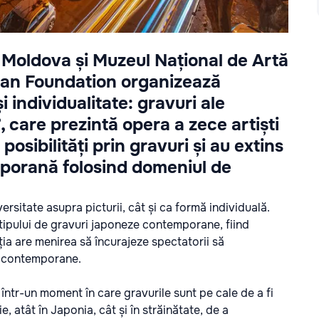
Moldova și Muzeul Național de Artă
apan Foundation organizează
i individualitate: gravuri ale
, care prezintă opera a zece artiști
osibilități prin gravuri și au extins
porană folosind domeniul de
ersitate asupra picturii, cât și ca formă individuală.
ea tipului de gravuri japoneze contemporane, fiind
a are menirea să încurajeze spectatorii să
ze contemporane.
într-un moment în care gravurile sunt pe cale de a fi
, atât în Japonia, cât și în străinătate, de a