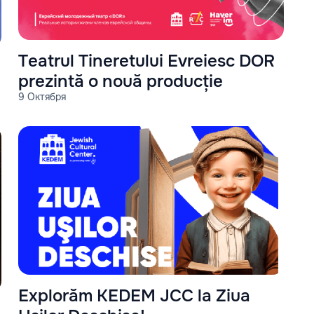
Teatrul Tineretului Evreiesc DOR
prezintă o nouă producție
9 Октября
Explorăm KEDEM JCC la Ziua