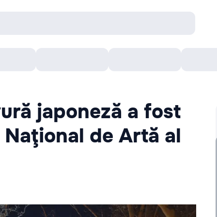
онцерты
Театр
Кишинев Арена
Кино
ură japoneză a fost
 Naţional de Artă al