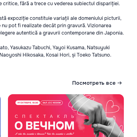
 critice, fără a trece cu vederea subiectul dispariției.
stă expoziție constituie variații ale domeniului picturii,
 nu pot fi realizate decât prin gravură. Vizionarea
țelegere autentică a gravurii contemporane din Japonia.
sato, Yasukazu Tabuchi, Yayoi Kusama, Natsuyuki
Naoyoshi Hikosaka, Kosai Hori, și Toeko Tatsuno.
Посмотреть все