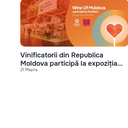
Vinificatorii din Republica
Moldova participă la expoziția
21 Марта
ProWein-2023