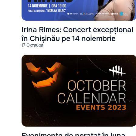
Irina Rimes: Concert excepțional
în Chișinău pe 14 noiembrie
17 Октября
Evenimente de neratat în luna