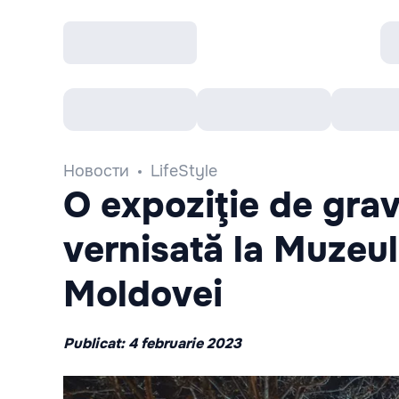
Все cобытия
Afisha рекомендует
К
Новости
LifeStyle
O expoziţie de grav
vernisată la Muzeul
Moldovei
Publicat: 4 februarie 2023