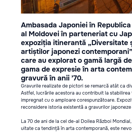
Ambasada Japoniei în Republica 
al Moldovei în parteneriat cu J
expoziția itinerantă „Diversitate ș
artiștilor japonezi contemporani”
care au explorat o gamă largă de p
gama de expresie în arta contem
gravură în anii ’70.
Gravurile realizate de pictori se remarcă atât ca div
Astfel, lucrările acestora au contribuit la stabilir
impregnat cu o amploare corespunzătoare. Expoziți
reconsidere istoria existentă a gravurilor japone
La 70 de ani de la cel de-al Doilea Război Mondial, 
uitate ca tendință în arta contemporană, este nevoie