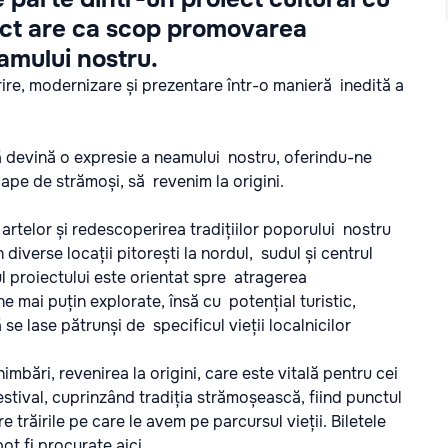
ect are ca scop promovarea
 neamului nostru.
re, modernizare și prezentare într-o manieră inedită a
e să devină o expresie a neamului nostru, oferindu-ne
ape de strămoși, să revenim la origini.
 artelor și redescoperirea tradițiilor poporului nostru
diverse locații pitorești la nordul, sudul și centrul
 proiectului este orientat spre atragerea
one mai puțin explorate, însă cu potențial turistic,
se lase pătrunși de specificul vieții localnicilor
mbări, revenirea la origini, care este vitală pentru cei
stival, cuprinzând tradiția strămoșească, fiind punctul
e trăirile pe care le avem pe parcursul vieții.
Biletele
 pot fi procurate
aici