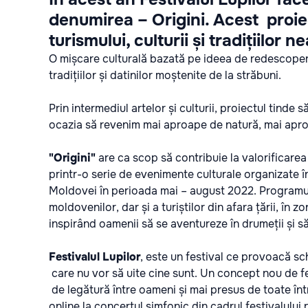
denumirea – Origini. Acest proi
turismului, culturii și tradițiilor
O mișcare culturală bazată pe ideea de redescoperi
tradițiilor și datinilor moștenite de la străbuni.
Prin intermediul artelor și culturii, proiectul tind
ocazia să revenim mai aproape de natură, mai apro
"Origini"
are ca scop să contribuie la valorificarea
printr-o serie de evenimente culturale organizate în 
Moldovei în perioada mai – august 2022. Programul
moldovenilor, dar și a turiștilor din afara țării, în z
inspirând oamenii să se aventureze în drumeții și să 
Festivalul Lupilor
,
este un festival ce provoacă schi
care nu vor să uite cine sunt. Un concept nou de fe
de legătură între oameni și mai presus de toate într
online la concertul simfonic din cadrul festivalului