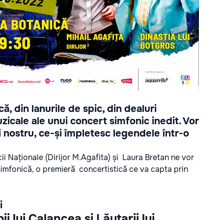
ă, din lanurile de spic, din dealuri
icale ale unui concert simfonic inedit. Vor
nostru, ce-și împletesc legendele într-o
ii Naționale (Dirijor M.Agafita) și
Laura Bretan
ne vor
 simfonică, o premieră concertistică ce va capta prin
i
ii lui Calancea și Lăutarii lui