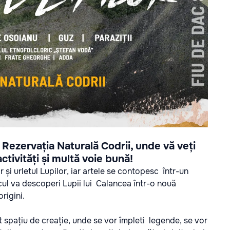
a
Rezervația Naturală Codrii
, unde vă veți
ctivități și multă voie bună!
r și urletul Lupilor, iar artele se contopesc într-un
ul va descoperi Lupii lui Calancea
într-o nouă
origini.
ept spațiu de creație, unde se vor împleti legende, se vor