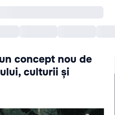
онцерты
Театр
Кишинев Арена
Кино
- un concept nou de
ui, culturii și