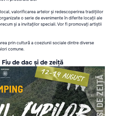
ocal, valorificarea artelor și redescoperirea tradițiilor
organizate o serie de evenimente în diferite locații ale
ecum și a invitaților speciali. Vor fi promovați artiștii
ea prin cultură a coeziunii sociale dintre diverse
valori comune.
- Fiu de dac și de zeiță