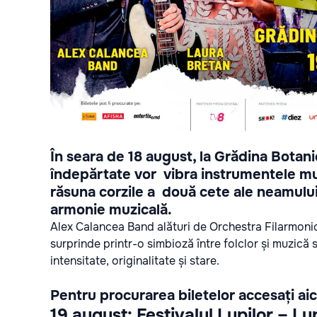
În seara de 18 august, la Grădina Botanic
îndepărtate vor vibra instrumentele muz
răsuna corzile a
două cete ale neamului 
armonie muzicală.
Alex Calancea Band
alături de Orchestra Filarmonic
surprinde printr-o simbioză între folclor și muzică
intensitate, originalitate și stare.
Pentru procurarea biletelor accesați
aic
19 august:
Festivalul Lupilor – Lup