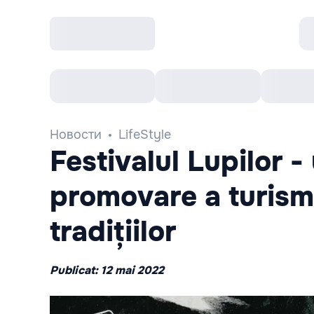
Все cобытия
Afisha рекомендует
К
Новости
LifeStyle
Festivalul Lupilor 
promovare a turismul
tradițiilor
Publicat: 12 mai 2022