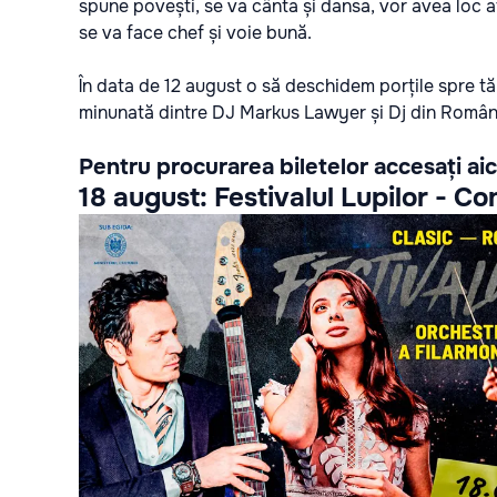
spune povești, se va cânta și dansa, vor avea loc ate
se va face chef și voie bună.
În data de 12 august
o să deschidem porțile spre t
minunată dintre DJ Markus Lawyer
și Dj din Român
Pentru procurarea biletelor accesați
aic
18 august:
Festivalul Lupilor - C