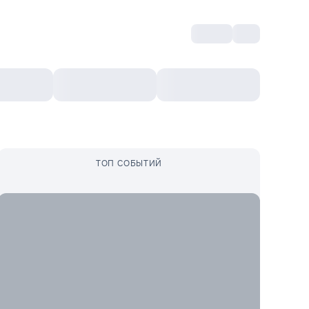
Войти
RO
Культурный ваучер
Топ 10
Ещё
ТОП СОБЫТИЙ