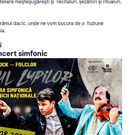
liere meșteșugărești și recitaluri, șezători și ritualuri,
ărâmul dacic, unde ne vom bucura de o fuziune
ia.
i
oncert simfonic