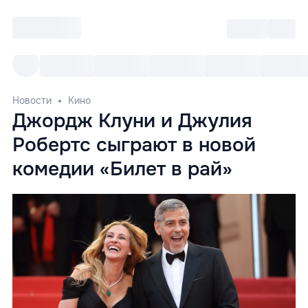
Войти
RO
Все cобытия
Afisha ре
Новости
Кино
Джордж Клуни и Джулия
Робертс сыграют в новой
комедии «Билет в рай»