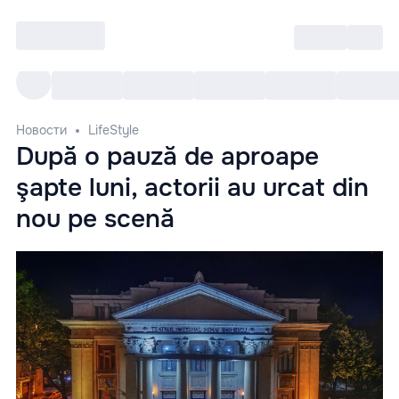
Войти
RO
Все cобытия
Afisha ре
Новости
LifeStyle
După o pauză de aproape
şapte luni, actorii au urcat din
nou pe scenă