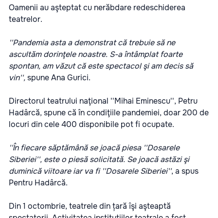
Oamenii au aşteptat cu nerăbdare redeschiderea
teatrelor.
''Pandemia asta a demonstrat că trebuie să ne
ascultăm dorinţele noastre. S-a întâmplat foarte
spontan, am văzut că este spectacol şi am decis să
vin'',
spune Ana Gurici.
Directorul teatrului naţional ''Mihai Eminescu'', Petru
Hadârcă, spune că în condiţiile pandemiei, doar 200 de
locuri din cele 400 disponibile pot fi ocupate.
''În fiecare săptămână se joacă piesa ''Dosarele
Siberiei'', este o piesă solicitată. Se joacă astăzi şi
duminică viitoare iar va fi ''Dosarele Siberiei''
, a spus
Pentru Hadârcă.
Din 1 octombrie, teatrele din țară îşi aşteaptă
spectatorii. Activitatea instituțiilor teatrale a fost