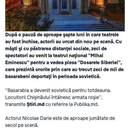
După o pauză de aproape şapte luni în care teatrele
au fost închise, actorii au urcat din nou pe scenă. Cu
măşti şi cu păstrarea distanţei sociale, zeci de
spectatori au venit la teatrul naţional ''Mihai
Eminescu'' pentru a vedea piesa ''Dosarele Siberiei'',
care prezintă ororile prin care au trecut zeci de mii de
basarabeni deportaţi în perioada sovietică.
''Basarabia a devenit sovietică pentru totdeauna.
Locuitorii Chişinăului întâlnesc armata roşie'',
transmite
Știri.md
cu referire la
Publika.md
.
Actorul Nicolae Darie este de aproape jumătate de
secol pe scenă.