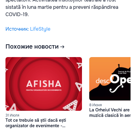
sistată în luna martie pentru a preveni răspândirea
COVID-19.
Источник
:
LifeStyle
Похожие новости
8 Июня
La Orheiul Vechi are les
muzică clasică în aer 
31 Июля
Tot ce trebuie să știi dacă ești
organizator de evenimente -
Afisha.md