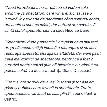
''Nouă întotdeauna ne-ar plăcea să vedem sala
arhiplină cu spectatori, care vin şi ei aici să lase o
lacrimă. În perioada de pandemie când sunt doi acolo,
doi acolo şi sunt cu măşti, dar actorul are nevoie să
simtă suflul spectatorului'',
a spus Nicolae Darie.
''Spectatorii după pandemie i-am găsit ceva mai reci,
drept că aceste măşti implică o distanţare şi nu auzi
respiraţia spectatorului aşa ca altădată, dar i-am găsit
ceva mai dornici de spectacole, pentru că a fost o
surpriză pentru noi să ştim că biletele s-au vândut ca
pâinea caldă'',
a declarat actrița Diana Dicuseară.
''Eram şi noi dornici de-a ieşi în scenă şi tot aşa am
găsit şi publicul care a venit la spectacole. Toate
spectacolele s-au jucat cu sala plină''
, spune Pentru
Oistric.