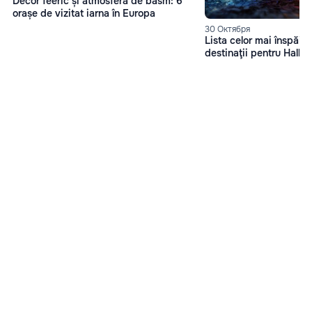
Decor feeric și atmosferă de basm: 6
orașe de vizitat iarna în Europa
30 Октября
Lista celor mai înspăim
destinaţii pentru Hall