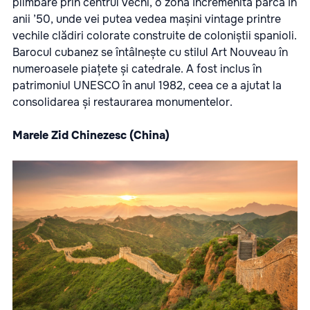
plimbare prin centrul vechi, o zonă încremenită parcă în
anii ’50, unde vei putea vedea mașini vintage printre
vechile clădiri colorate construite de coloniștii spanioli.
Barocul cubanez se întâlnește cu stilul Art Nouveau în
numeroasele piațete și catedrale. A fost inclus în
patrimoniul UNESCO în anul 1982, ceea ce a ajutat la
consolidarea și restaurarea monumentelor.
Marele Zid Chinezesc (China)