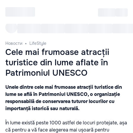
Войти
RO
Все cобытия
Afisha ре
Новости
LifeStyle
Cele mai frumoase atracții
turistice din lume aflate în
Patrimoniul UNESCO
Unele dintre cele mai frumoase atracții turistice din
lume se află în Patrimoniul UNESCO, o organizație
responsabilă de conservarea tuturor locurilor cu
importanță istorică sau naturală.
În lume există peste 1000 astfel de locuri protejate, așa
că pentru a vă face alegerea mai ușoară pentru