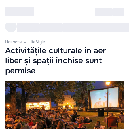
Войти
RO
Все cобытия
Afisha ре
Новости
LifeStyle
Activitățile culturale în aer
liber și spații închise sunt
permise