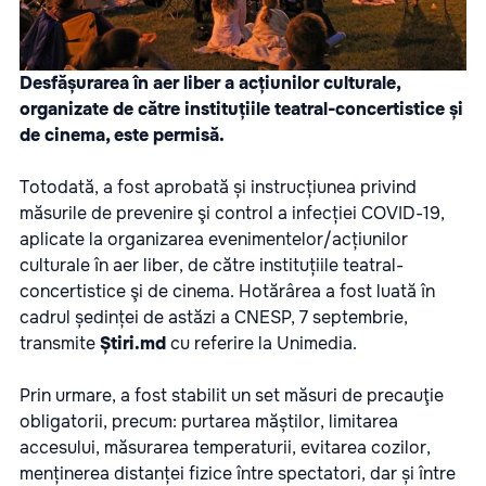
Desfășurarea în aer liber a acțiunilor culturale,
organizate de către instituțiile teatral-concertistice și
de cinema, este permisă.
Totodată, a fost aprobată și instrucțiunea privind
măsurile de prevenire şi control a infecției COVID-19,
aplicate la organizarea evenimentelor/acțiunilor
culturale în aer liber, de către instituțiile teatral-
concertistice şi de cinema. Hotărârea a fost luată în
cadrul ședinței de astăzi a CNESP, 7 septembrie,
transmite
Știri.md
cu referire la
Unimedia
.
Prin urmare, a fost stabilit un set măsuri de precauţie
obligatorii, precum: purtarea măștilor, limitarea
accesului, măsurarea temperaturii, evitarea cozilor,
menținerea distanței fizice între spectatori, dar și între