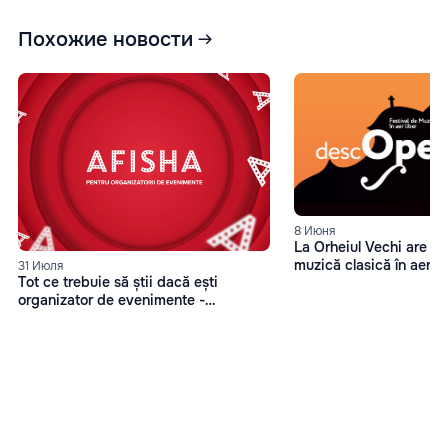
Похожие новости
8 Июня
La Orheiul Vechi are les
muzică clasică în aer 
31 Июля
Tot ce trebuie să știi dacă ești
organizator de evenimente -
Afisha.md