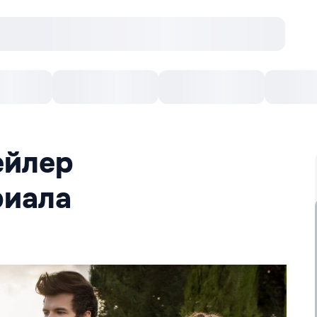
онцерты
Театр
Кишинев Арена
Кино
ейлер
риала