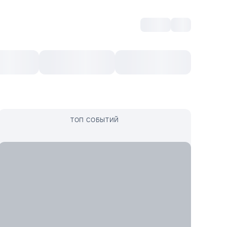
Войти
RO
Культурный ваучер
Топ 10
Ещё
ТОП СОБЫТИЙ