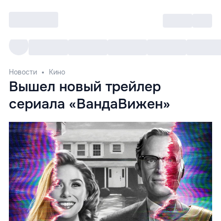
Войти
RO
Все cобытия
Afisha ре
Новости
Кино
Вышел новый трейлер
сериала «ВандаВижен»