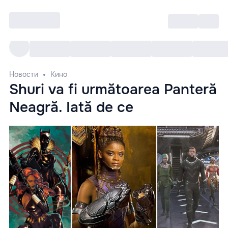
Войти
RO
Все cобытия
Afisha ре
Новости
Кино
Shuri va fi următoarea Panteră
Neagră. Iată de ce