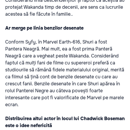
Considerând linia descendenților și faptul că aceștia au
protejat Wakanda timp de decenii, are sens ca lucrurile
acestea să fie făcute în familie..
Ar merge pe linia benzilor desenate
Conform Syfy, în Marvel Earth-616, Shuri a fost
Pantera Neagră. Mai mult, ea a fost prima Panteră
Neagră care a vegheat peste Wakanda. Considerând
faptul că mulți fani de filme cu supereroi preferă ca
studiourile să rămână fidele materialului original, merită
ca filmul să țină cont de benzile desenate cu care au
crescut fanii. Benzile desenate în care Shuri apărea în
rolul Panterei Negre au câteva povești foarte
interesante care pot fi valorificate de Marvel pe marele
ecran.
Distribuirea altui actor în locul lui Chadwick Boseman
este o idee nefericită