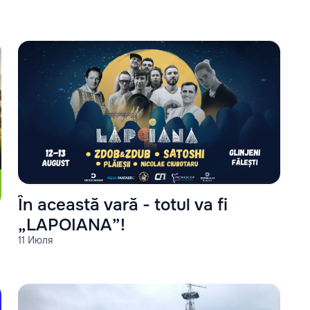
În această vară - totul va fi
„LAPOIANA”!
11 Июля