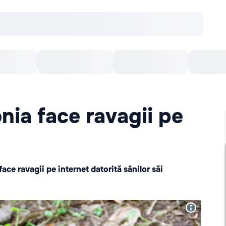
онцерты
Театр
Кишинев Арена
Кино
nia face ravagii pe
ace ravagii pe internet datorită sânilor săi