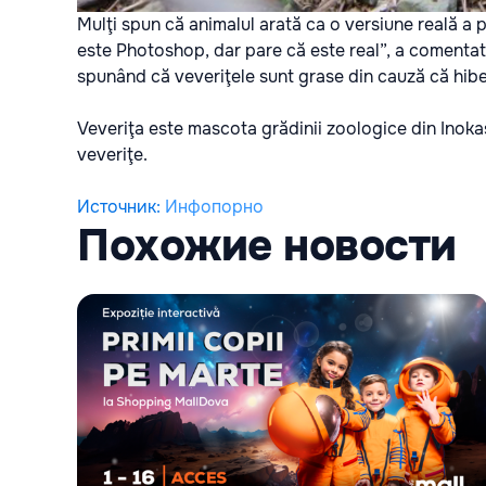
Mulţi spun că animalul arată ca o versiune reală a
este Photoshop, dar pare că este real”, a comentat u
spunând că veveriţele sunt grase din cauză că hib
Veveriţa este mascota grădinii zoologice din Inokas
veveriţe.
Источник
:
Инфопорно
Похожие новости