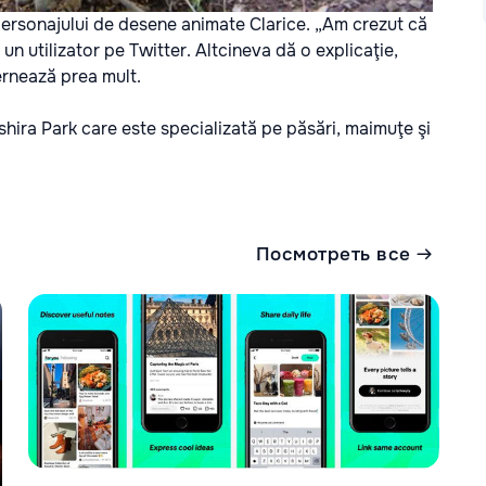
 personajului de desene animate Clarice. „Am crezut că
n utilizator pe Twitter. Altcineva dă o explicaţie,
ernează prea mult.
hira Park care este specializată pe păsări, maimuţe şi
Посмотреть все