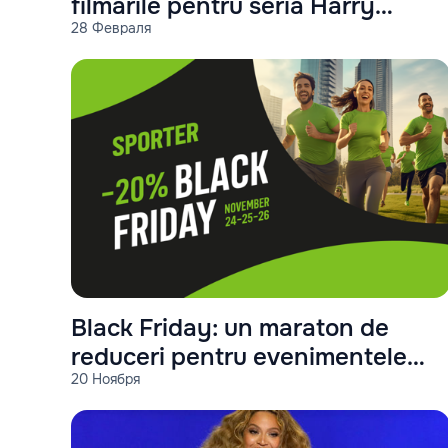
filmările pentru seria Harry
28 Февраля
Potter
Black Friday: un maraton de
reduceri pentru evenimentele
20 Ноября
Sporter!