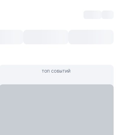
Войти
RO
Культурный ваучер
Топ 10
Ещё
ТОП СОБЫТИЙ