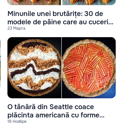
Minunile unei brutărițe: 30 de
modele de pâine care au cucerit
23 Марта
lumea
O tânără din Seattle coace
plăcinta americană cu forme
19 Ноября
geometrice