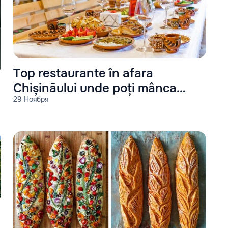
Top restaurante în afara
Chișinăului unde poți mânca
29 Ноября
gustos și sănătos