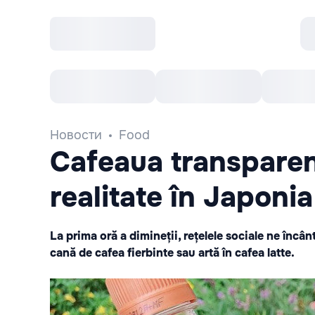
Все cобытия
Afisha рекомендует
К
Новости
Food
Cafeaua transparen
realitate în Japonia
La prima oră a dimineții, rețelele sociale ne încânt
cană de cafea fierbinte sau artă în cafea latte.