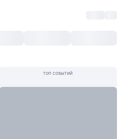
Войти
RO
Культурный ваучер
Топ 10
Ещё
ТОП СОБЫТИЙ