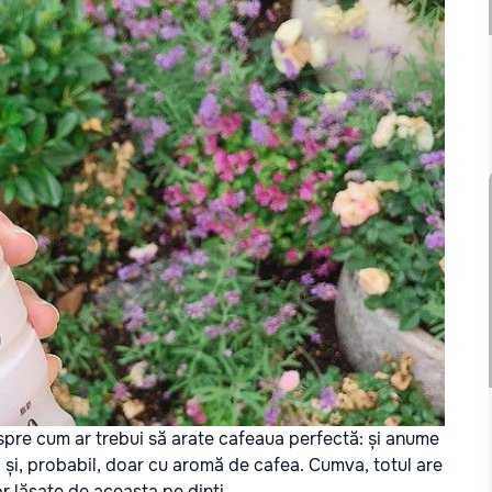
espre cum ar trebui să arate cafeaua perfectă: și anume
 și, probabil, doar cu aromă de cafea. Cumva, totul are
r lăsate de aceasta pe dinți.