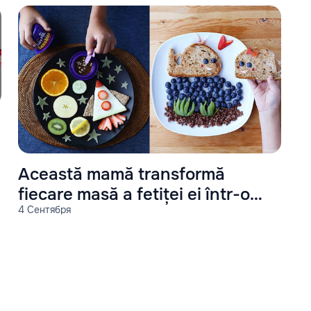
Această mamă transformă
fiecare masă a fetiței ei într-o
4 Сентября
operă de artă