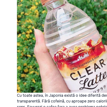
Cu toate astea, în Japonia există o idee diferită d
transparentă. Fără cofeină, cu aproape zero calorii
sens. Savurezi o cafea fara a avea problema petelo