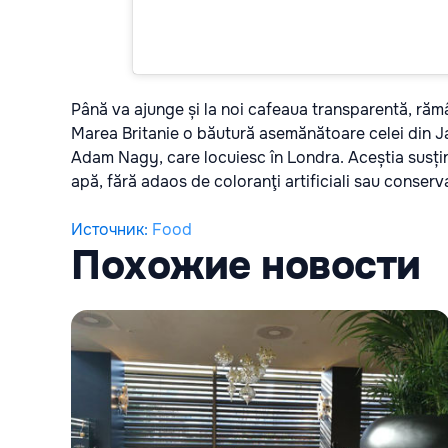
Până va ajunge și la noi cafeaua transparentă, rămân
Marea Britanie o băutură asemănătoare celei din Ja
Adam Nagy, care locuiesc în Londra. Aceștia susțin
apă, fără adaos de coloranţi artificiali sau conserv
Источник
:
Food
Похожие новости