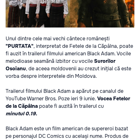
Unul dintre cele mai vechi cântece românești
"PURTATA"
, interpretat de Fetele de la Căpâlna, poate
fi auzit în trailerul filmului american Black Adam. Vocile
melodioase seamănă izbitor cu vocile
S
urorilor
Osoianu
, de aceea moldovenii au crezut inițial că este
vorba despre interpretele din Moldova.
Trailerul filmului Black Adam a apărut pe canalul de
YouTube Warner Bros. Poze ieri 9 iunie.
Vocea Fetelor
de la Căpâlna
poate fi auzită în trailerul cu
minutul
0.19.
Black Adam este un film american de supereroi bazat
pe personajul DC Comics cu același nume. Produs de