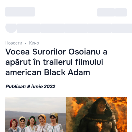
Войти
RO
Все cобытия
Afisha ре
Новости
Кино
Vocea Surorilor Osoianu a
apărut în trailerul filmului
american Black Adam
Publicat: 9 iunie 2022