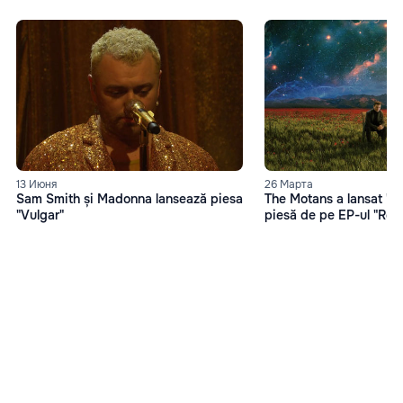
13 Июня
26 Марта
Sam Smith și Madonna lansează piesa
The Motans a lansat "O
"Vulgar"
piesă de pe EP-ul "Reh