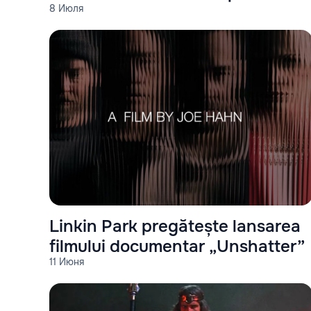
8 Июля
„Stranger Things”
Linkin Park pregătește lansarea
filmului documentar „Unshatter”
11 Июня