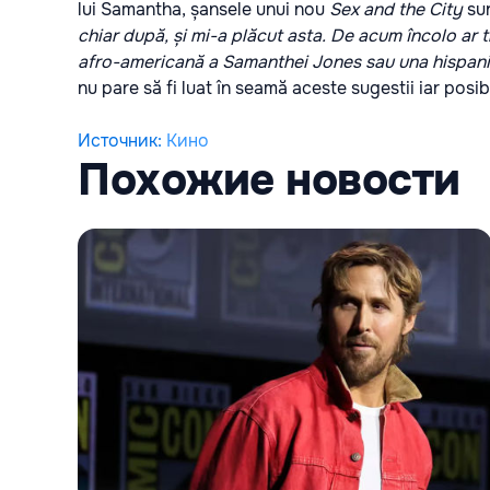
lui Samantha, șansele unui nou
Sex and the City
su
chiar după, și mi-a plăcut asta. De acum încolo ar tr
afro-americană a Samanthei Jones sau una hispan
nu pare să fi luat în seamă aceste sugestii iar posi
Источник
:
Кино
Похожие новости