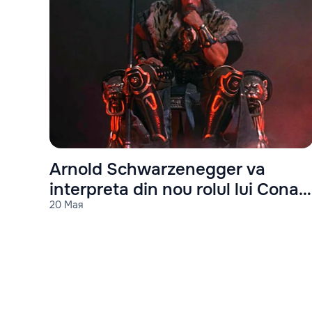
Arnold Schwarzenegger va
interpreta din nou rolul lui Conan
20 Мая
Barbarul