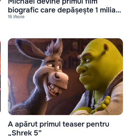
Michael devine primul film
biografic care depășește 1 miliard
16 Июля
de dolari la box office
A apărut primul teaser pentru
„Shrek 5”