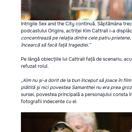
Intrigile Sex and the City continuă. Săptămâna trec
podcastului Origins, actriței Kim Cattrall i-a displă
concentrează pe relația dintre cele patru prietene, c
încearcă să facă față tragediei.”
Pe lângă obiecțiile lui Cattrall față de scenariu, a
refuzat rolul.
„Kim nu și-a dorit de la bun început să joace în film
plătită și nici povestea Samanthei nu era prea gro
sursei, povestea principală a personajului consta în 
fotografii indecente cu el.