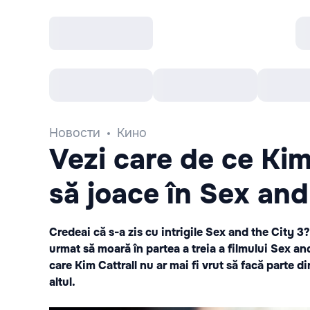
Все cобытия
Afisha рекомендует
К
Новости
Кино
Vezi care de ce Kim
să joace în Sex and
Credeai că s-a zis cu intrigile Sex and the City 3
urmat să moară în partea a treia a filmului Sex and
care Kim Cattrall nu ar mai fi vrut să facă parte 
altul.