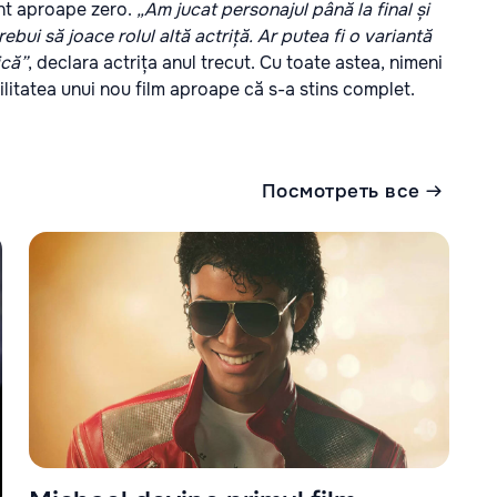
nt aproape zero.
„Am jucat personajul până la final și
ebui să joace rolul altă actriță. Ar putea fi o variantă
ică”
, declara actrița anul trecut. Cu toate astea, nimeni
bilitatea unui nou film aproape că s-a stins complet.
Посмотреть все