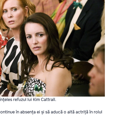
țeles refuzul lui Kim Cattrall.
ontinue în absența ei și să aducă o altă actriță în rolul