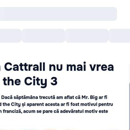
онцерты
Театр
Кишинев Арена
Кино
 Cattrall nu mai vrea
 the City 3
? Dacă săptămâna trecută am aflat că Mr. Big ar fi
 the City și aparent acesta ar fi fost motivul pentru
din franciză, acum se pare că adevăratul motiv este