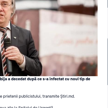
bija a decedat după ce s-a infectat cu noul tip de
e prietenii publicistului, transmite
Știri.md.
eva zile la Spitalul de Urgență.