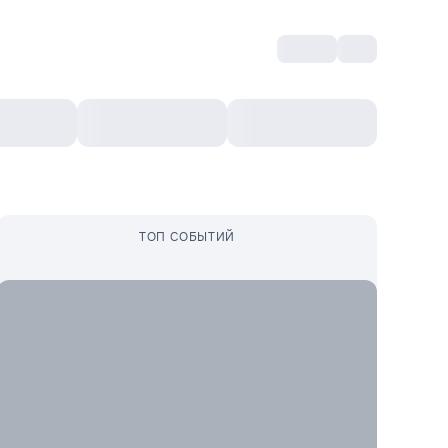
Войти
RO
Культурный ваучер
Топ 10
Ещё
ТОП СОБЫТИЙ