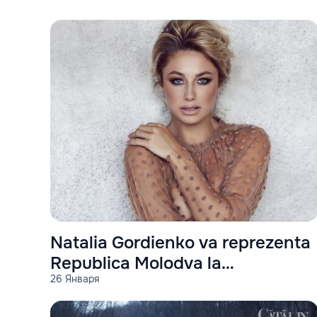
Natalia Gordienko va reprezenta
Republica Molodva la
26 Января
„Eurovision-2021”