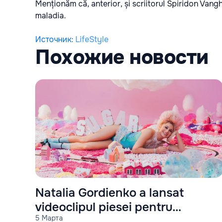
Menționăm că, anterior, și scriitorul
Spiridon Vanghe
maladia.
Источник
:
LifeStyle
Похожие новости
Natalia Gordienko a lansat
videoclipul piesei pentru
5 Марта
Eurovision 2021