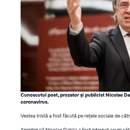
Cunoscutul poet, prozator și publicist Nicolae Da
coronavirus.
Vestea tristă a fost făcută pe rețele sociale de cătr
Amintim că
Nicolae Dabija a fost internat acum cât