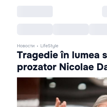
Все cобытия
Afisha рекомендует
К
Новости
LifeStyle
Tragedie în lumea s
prozator Nicolae D