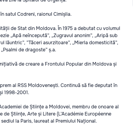
 în satul Codreni, raionul Cimișlia.
ității de Stat din Moldova. În 1975 a debutat cu volumul
 poezie „Apă neîncepută”, „Zugravul anonim”, „Aripă sub
l lăuntric”, ”Tăceri asurzitoare”, „Mierla domesticită”,
 „Psalmi de dragoste” ș.a.
nițiativă de creare a Frontului Popular din Moldova și
uprem al RSS Moldovenești. Continuă să fie deputat în
și 1998-2001.
Academiei de Științe a Moldovei, membru de onoare al
e Științe, Arte și Litere (L’Académie Européenne
ediul la Paris, laureat al Premiului Național.