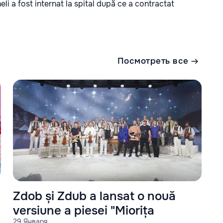
li a fost internat la spital după ce a contractat
Посмотреть все
Zdob și Zdub a lansat o nouă
versiune a piesei "Miorița
29 Января