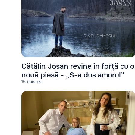
Cătălin Josan revine în forță cu o
nouă piesă - „S-a dus amorul”
15 Января