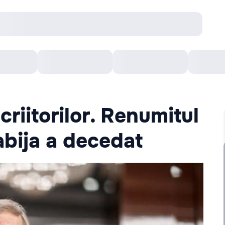
онцерты
Театр
Кишинев Арена
Кино
criitorilor. Renumitul
abija a decedat