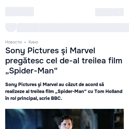
Войти
RO
Все cобытия
Afisha ре
Новости
Кино
Sony Pictures şi Marvel
pregătesc cel de-al treilea film
„Spider-Man“
Sony Pictures şi Marvel au căzut de acord să
realizeze al treilea film „Spider-Man“ cu Tom Holland
în rol principal, scrie BBC.