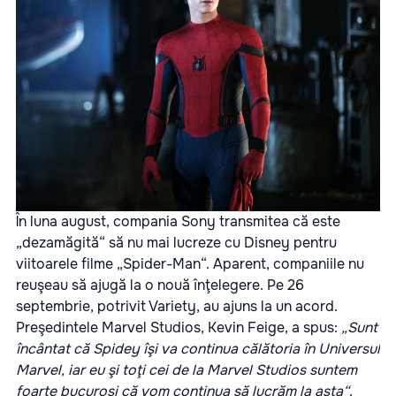
În luna august, compania Sony transmitea că este
„dezamăgită“ să nu mai lucreze cu Disney pentru
viitoarele filme „Spider-Man“. Aparent, companiile nu
reuşeau să ajugă la o nouă înţelegere. Pe 26
septembrie, potrivit Variety, au ajuns la un acord.
Preşedintele Marvel Studios, Kevin Feige, a spus:
„Sunt
încântat că Spidey îşi va continua călătoria în Universul
Marvel, iar eu şi toţi cei de la Marvel Studios suntem
foarte bucuroşi că vom continua să lucrăm la asta“
.