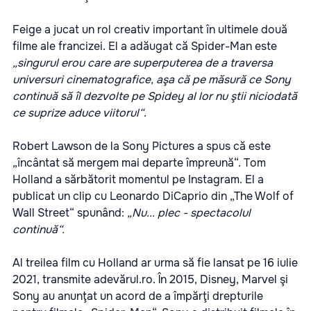
Feige a jucat un rol creativ important în ultimele două
filme ale francizei. El a adăugat că Spider-Man este
„singurul erou care are superputerea de a traversa
universuri cinematografice, aşa că pe măsură ce Sony
continuă să îl dezvolte pe Spidey al lor nu ştii niciodată
ce suprize aduce viitorul“
.
Robert Lawson de la Sony Pictures a spus că este
„încântat să mergem mai departe împreună“. Tom
Holland a sărbătorit momentul pe Instagram. El a
publicat un clip cu Leonardo DiCaprio din „The Wolf of
Wall Street“ spunând:
„Nu... plec - spectacolul
continuă“.
Al treilea film cu Holland ar urma să fie lansat pe 16 iulie
2021, transmite
adevărul.ro
. În 2015, Disney, Marvel şi
Sony au anunţat un acord de a împărţi drepturile