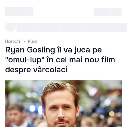
Войти
RO
Все cобытия
Afisha ре
Новости
Кино
Ryan Gosling îl va juca pe
"omul-lup" în cel mai nou film
despre vârcolaci