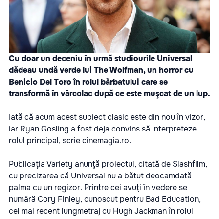
Cu doar un deceniu în urmă studiourile Universal
dădeau undă verde lui The Wolfman, un horror cu
Benicio Del Toro în rolul bărbatului care se
transformă în vârcolac după ce este muşcat de un lup.
Iată că acum acest subiect clasic este din nou în vizor,
iar Ryan Gosling a fost deja convins să interpreteze
rolul principal, scrie
cinemagia.ro.
Publicaţia Variety anunţă proiectul, citată de Slashfilm,
cu precizarea că Universal nu a bătut deocamdată
palma cu un regizor. Printre cei avuţi în vedere se
numără Cory Finley, cunoscut pentru Bad Education,
cel mai recent lungmetraj cu Hugh Jackman în rolul