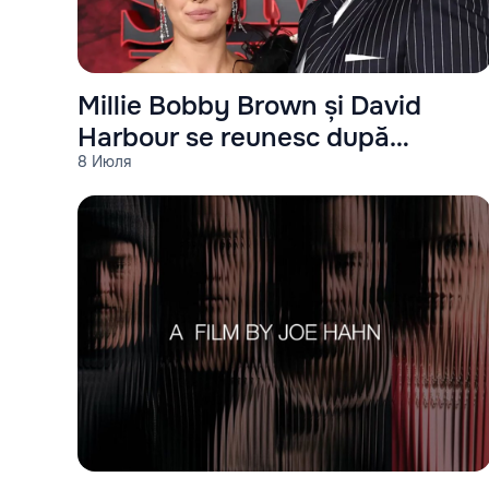
Millie Bobby Brown și David
Harbour se reunesc după
8 Июля
„Stranger Things”