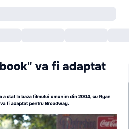
онцерты
Театр
Кишинев Арена
Кино
ook" va fi adaptat
 a stat la baza filmului omonim din 2004, cu Ryan
, va fi adaptat pentru Broadway.