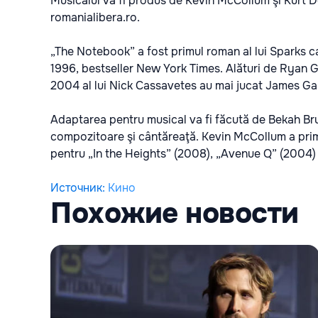
Musicalul va fi produs de Kevin McCollum şi Kurt D
romanialibera.ro
.
„The Notebook” a fost primul roman al lui Sparks ca
1996, bestseller New York Times. Alături de Ryan G
2004 al lui Nick Cassavetes au mai jucat James G
Adaptarea pentru musical va fi făcută de Bekah Bru
compozitoare şi cântăreaţă. Kevin McCollum a primi
pentru „In the Heights” (2008), „Avenue Q” (2004) 
Источник
:
Кино
Похожие новости