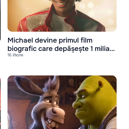
Michael devine primul film
biografic care depășește 1 miliard
16 Июля
de dolari la box office