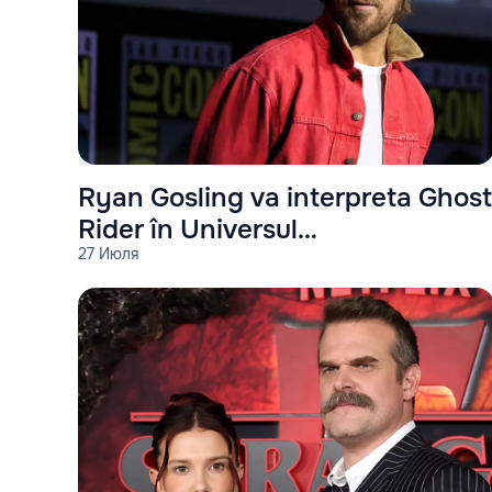
Ryan Gosling va interpreta Ghost
Rider în Universul
27 Июля
Cinematografic Marvel