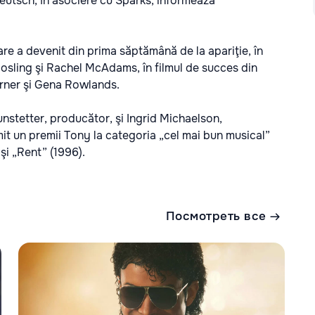
eutsch, în asociere cu Sparks, informează
re a devenit din prima săptămână de la apariţie, în
osling şi Rachel McAdams, în filmul de succes din
arner şi Gena Rowlands.
nstetter, producător, şi Ingrid Michaelson,
t un premii Tony la categoria „cel mai bun musical”
şi „Rent” (1996).
Посмотреть все