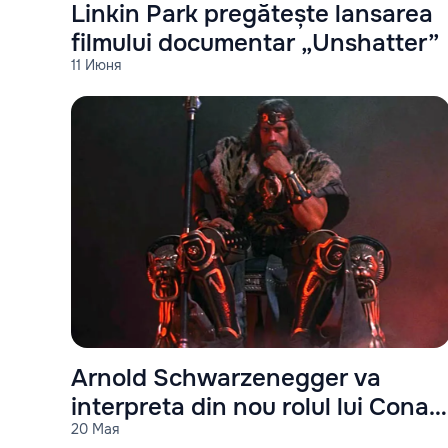
Linkin Park pregătește lansarea
filmului documentar „Unshatter”
11 Июня
Arnold Schwarzenegger va
interpreta din nou rolul lui Conan
20 Мая
Barbarul