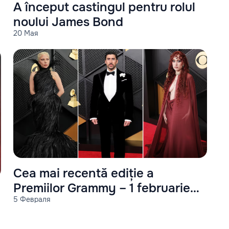
A început castingul pentru rolul
noului James Bond
20 Мая
Cea mai recentă ediție a
Premiilor Grammy – 1 februarie
5 Февраля
2026