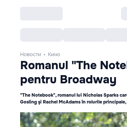
Все cобытия
Afisha рекомендует
К
Новости
Кино
Romanul "The Noteb
pentru Broadway
"The Notebook", romanul lui Nicholas Sparks care
Gosling şi Rachel McAdams în rolurile principale