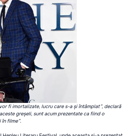
vor fi imortalizate, lucru care s-a și întâmplat”, declară
aceste greșeli, sunt acum prezentate ca fiind o
 în filme”
.
ul Henley Literary Festival, unde aceasta și-a prezentat