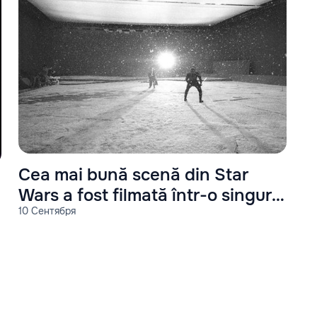
Cea mai bună scenă din Star
Wars a fost filmată într-o singură
10 Сентября
cameră