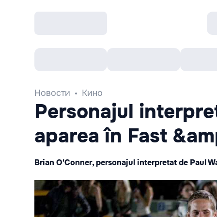
Все cобытия
Afisha рекомендует
К
Новости
Кино
Personajul interpre
aparea în Fast &am
Brian O'Conner, personajul interpretat de Paul Wa