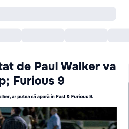
онцерты
Театр
Кишинев Арена
Кино
tat de Paul Walker va
p; Furious 9
lker, ar putea să apară în Fast & Furious 9.