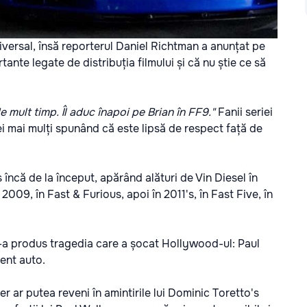
versal, însă reporterul Daniel Richtman a anunțat pe
rtante legate de distribuția filmului și că nu știe ce să
e mult timp. Îl aduc înapoi pe Brian în FF9."
Fanii seriei
ei mai mulți spunând că este lipsă de respect față de
 încă de la început, apărând alături de Vin Diesel în
 2009, în Fast & Furious, apoi în 2011's, în Fast Five, în
 s-a produs tragedia care a șocat Hollywood-ul: Paul
dent auto.
r ar putea reveni în amintirile lui Dominic Toretto's