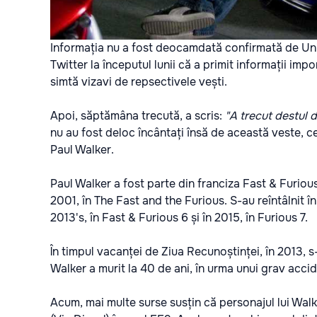
Informația nu a fost deocamdată confirmată de Uni
Twitter la începutul lunii că a primit informații impo
simtă vizavi de repsectivele vești.
Apoi, săptămâna trecută, a scris:
"A trecut destul d
nu au fost deloc încântați însă de această veste, c
Paul Walker.
Paul Walker a fost parte din franciza Fast & Furious
2001, în The Fast and the Furious. S-au reîntâlnit în
2013's, în Fast & Furious 6 și în 2015, în Furious 7.
În timpul vacanței de Ziua Recunoștinței, în 2013,
Walker a murit la 40 de ani, în urma unui grav acci
Acum, mai multe surse susțin că personajul lui Walke