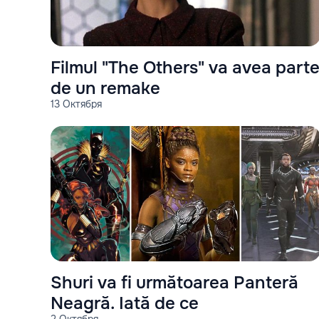
Filmul "The Others" va avea part
de un remake
13 Октября
Shuri va fi următoarea Panteră
Neagră. Iată de ce
2 Октября