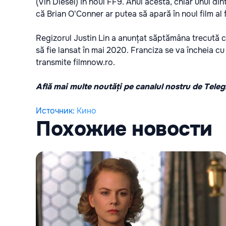
(Vin Diesel) în noul FF9. Anul acesta, chiar unul dint
că Brian O'Conner ar putea să apară în noul film al 
Regizorul Justin Lin a anunțat săptămâna trecută că
să fie lansat în mai 2020. Franciza se va încheia cu 
transmite
filmnow.ro.
Află mai multe noutăți pe canalul nostru de Tele
Источник
:
Кино
Похожие новости