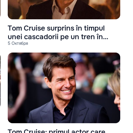
e
Tom Cruise surprins în timpul
unei cascadorii pe un tren în
5 Октября
mișcare
Tom Cruise: primul actor care