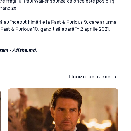
re frații lui Paul Walker spunea că orice este posibil și
francizei.
 au început filmările la Fast & Furious 9, care ar urma
Fast & Furious 10, gândit să apară în 2 aprilie 2021,
gram -
Afisha.md.
Посмотреть все