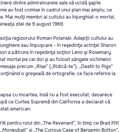
i tinere dintre admiratoarele sale să ucidă şapte
ime au fost comise în cadrul unui plan mai amplu, ce
e. Mai mulţi membri ai cultului au înjunghiat-o mortal,
imineaţa zilei de 9 august 1969.
 soţia regizorului Roman Polanski. Adepţii cultului au
njunghiere sau împuşcare - în reşedinţa actriţei Sharon
on a pătruns în reşedinţa soţilor Leno şi Rosemary
iat mortal pe cei doi şi au folosit sângele victimelor
ui mesaje precum „Rise“ („Ridică-te“), „Death to Pigs“
conţinând o greşeală de ortografie, ce face referire la
eapsa cu moartea, însă nu a fost executat, deoarece
după ce Curtea Supremă din California a declarat că
 stat american.
6 pentru rolul din „The Revenant“, în timp ce Brad Pitt
 „Moneyball“ şi „The Curious Case of Benjamin Button“.