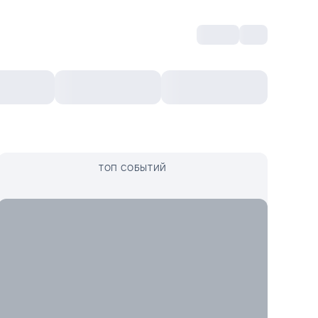
Войти
RO
Культурный ваучер
Топ 10
Ещё
ТОП СОБЫТИЙ