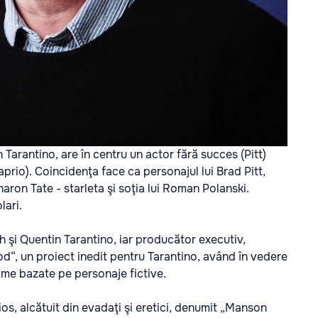
arantino, are în centru un actor fără succes (Pitt)
aprio). Coincidenţa face ca personajul lui Brad Pitt,
haron Tate - starleta şi soţia lui Roman Polanski.
lari.
i Quentin Tarantino, iar producător executiv,
, un proiect inedit pentru Tarantino, având în vedere
filme bazate pe personaje fictive.
gios, alcătuit din evadaţi şi eretici, denumit „Manson