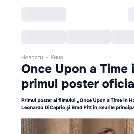
Все cобытия
Afisha рекомендует
К
Новости
Кино
Once Upon a Time i
primul poster oficial
Primul poster al filmului „Once Upon a Time in H
Leonardo DiCaprio şi Brad Pitt în rolurile principal