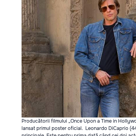
Producătorii filmului „Once Upon a Time in Hollywoo
lansat primul poster oficial. Leonardo DiCaprio (44 d
principale. Este pentru prima dată când cei doi ac