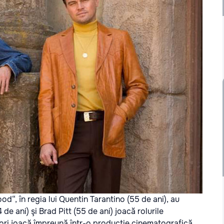
d“, în regia lui Quentin Tarantino (55 de ani), au
e ani) şi Brad Pitt (55 de ani) joacă rolurile
tori joacă împreună într-o producţie cinematografică,