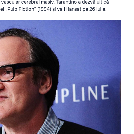
 vascular cerebral masiv. Tarantino a dezvăluit că
ulei „Pulp Fiction” (1994) şi va fi lansat pe 26 iulie.