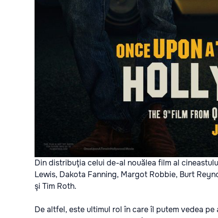
Din distribuţia celui de-al nouălea film al cineastu
Lewis, Dakota Fanning, Margot Robbie, Burt Reyno
şi Tim Roth.
De altfel, este ultimul rol în care îl putem vedea p