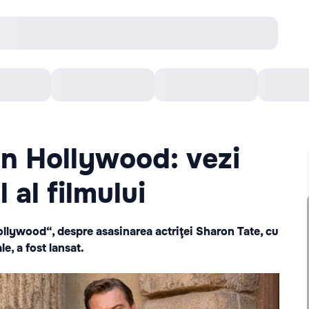
онцерты
Театр
Кишинев Арена
Кино
n Hollywood: vezi
 al filmului
ollywood“, despre asasinarea actriţei Sharon Tate, cu
e, a fost lansat.