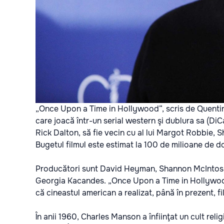
„Once Upon a Time in Hollywood“, scris de Quentin T
care joacă într-un serial western şi dublura sa (DiC
Rick Dalton, să fie vecin cu al lui Margot Robbie, S
Bugetul filmul este estimat la 100 de milioane de do
Producători sunt David Heyman, Shannon McIntosh ş
Georgia Kacandes. „Once Upon a Time in Hollywood“
că cineastul american a realizat, până în prezent, 
În anii 1960, Charles Manson a înfiinţat un cult reli