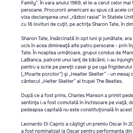
Family“. În vara anului 1969, el le-a cerut celor ma
persoane. Procurorii americani au spus că acele cr
viza declanşarea unui „război rasial“ în Statele Unit
cu 16 lovituri de cuţit, pe actriţa Sharon Tate, în d
Sharon Tate, însărcinată în opt luni şi jumătate, era
ucis în acea dimineaţă alte patru persoane - prin î
Tate. În noaptea următoare, grupul condus de Mans
LaBianca, patronii unui lanţ de băcănii, i-au înjungh
pentru a scrie pe pereţii casei şi pe uşa frigiderul
(„Moarte porcilor“) şi „Healter Skelter“ - un mesaj 
cântecul „Helter Skelter“ al trupei The Beatles.
După ce a fost prins, Charles Manson a primit ped
sentinţa i-a fost comutată în închisoare pe viaţă, 
pedeapsa capitală nu este constituţională în acest
Leonardo Di Caprio a câştigt un premiu Oscar în 201
a fost nominalizat la Oscar pentru performanţa din