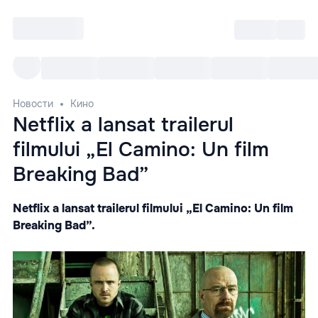
Войти
RO
Все cобытия
Afisha ре
Новости
Кино
Netflix a lansat trailerul
filmului „El Camino: Un film
Breaking Bad”
Netflix a lansat trailerul filmului „El Camino: Un film
Breaking Bad”.