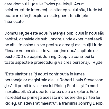
care domnul Hyde l-a învins pe Jekyll. Acum,
neîntrerupt de intervențiile alter ego-ului său, Hyde își
poate în sfârșit explora nestingherit tendințele
întunecate.
Domnul Hyde este adus în atenția publicului în noul său
habitat, canalele de sub Londra, unde experimentează
pe alții, folosind un ser pentru a crea și mai mulți Hyde.
Fiecare volum din serie va conține două capitole cu
peste 200 de pagini. Johnny Depp va contribui la
toate aspectele proiectului și va crea personajul Hyde.
"Este uimitor să îți aduci contribuția în lumea
personajelor magistrale ale lui Robert Louis Stevenson
și să fii primit în viziunea lui Ridley Scott... și, în mod
inexplicabil, să ai oportunitatea de a o explora. Este
incredibil să primești această încredere din partea lui
Ridley, un adevărat maestru", a transmis Johhny Depp.