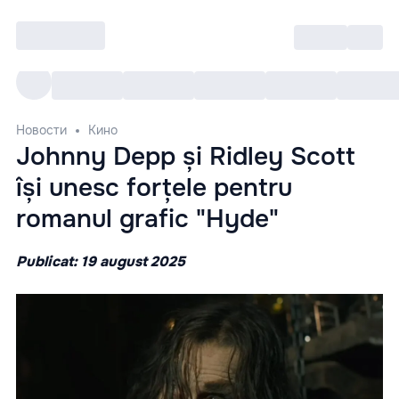
Войти
RO
Все cобытия
Afisha ре
Новости
Кино
Johnny Depp și Ridley Scott
își unesc forțele pentru
romanul grafic "Hyde"
Publicat: 19 august 2025