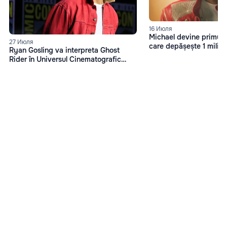
16 Июля
Michael devine primul f
27 Июля
care depășește 1 miliard
Ryan Gosling va interpreta Ghost
box office
Rider în Universul Cinematografic
Marvel