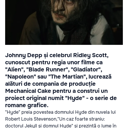
Johnny Depp și celebrul Ridley Scott,
cunoscut pentru regia unor filme ca
"Alien", "Blade Runner", "Gladiator",
"Napoleon" sau "The Martian", lucrează
alături de compania de producție
Mechanical Cake pentru a construi un
proiect original numit "Hyde" - o serie de
romane grafice.
"Hyde" preia povestea domnului Hyde din nuvela lui
Robert Louis Stevenson,"Un caz foarte straniu:
doctorul Jekyll și domnul Hyde" și prezintă o lume în