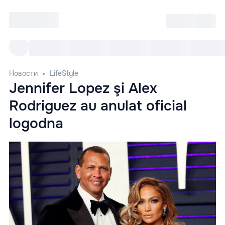
Войти
RO
Все cобытия
Afisha ре
Новости
LifeStyle
Jennifer Lopez şi Alex
Rodriguez au anulat oficial
logodna