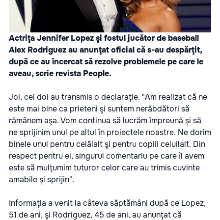
Actriţa Jennifer Lopez şi fostul jucător de baseball
Alex Rodriguez au anunţat oficial că s-au despărţit,
după ce au încercat să rezolve problemele pe care le
aveau, scrie revista People.
Joi, cei doi au transmis o declaraţie. "Am realizat că ne
este mai bine ca prieteni şi suntem nerăbdători să
rămânem aşa. Vom continua să lucrăm împreună şi să
ne sprijinim unul pe altul în proiectele noastre. Ne dorim
binele unul pentru celălalt şi pentru copiii celuilalt. Din
respect pentru ei, singurul comentariu pe care îl avem
este să mulţumim tuturor celor care au trimis cuvinte
amabile şi sprijin".
Informaţia a venit la câteva săptămâni după ce Lopez,
51 de ani, şi Rodriguez, 45 de ani, au anunţat că