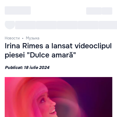
Войти
RO
Все cобытия
Afisha ре
Новости
Музыка
Irina Rimes a lansat videoclipul
piesei "Dulce amară"
Publicat: 18 iulie 2024