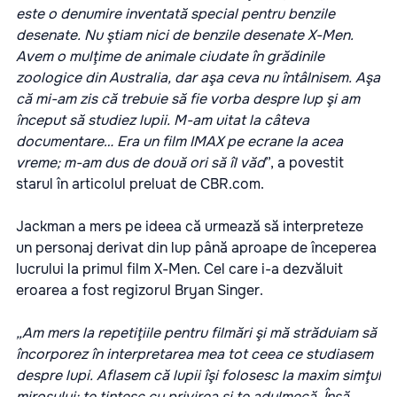
este o denumire inventată special pentru benzile
desenate. Nu ştiam nici de benzile desenate X-Men.
Avem o mulţime de animale ciudate în grădinile
zoologice din Australia, dar aşa ceva nu întâlnisem. Aşa
că mi-am zis că trebuie să fie vorba despre lup şi am
început să studiez lupii. M-am uitat la câteva
documentare…
Era un film IMAX pe ecrane la acea
vreme; m-am dus de două ori să îl văd
”, a povestit
starul în articolul preluat de CBR.com.
Jackman a mers pe ideea că urmează să interpreteze
un personaj derivat din lup până aproape de începerea
lucrului la primul film X-Men. Cel care i-a dezvăluit
eroarea a fost regizorul Bryan Singer.
„Am mers la repetiţiile pentru filmări şi mă străduiam să
încorporez în interpretarea mea tot ceea ce studiasem
despre lupi. Aflasem că lupii îşi folosesc la maxim simţul
mirosului; te ţintesc cu privirea şi te adulmecă. Însă