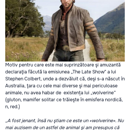
Motiv pentru care este mai suprinzătoare şi amuzantă
declaraţia făcută la emisiunea „The Late Show" a lui
Stephen Colbert, unde a dezvăluit că, deşi s-a născut în
Australia, ţara cu cele mai diverse şi mai periculoase
animale, nu avea habar de existența lui „wolverine”
(gluton, mamifer solitar ce trăieşte în emisfera nordică,
n, red.)
„A fost jenant, însă nu ştiam ce este un «wolverine». Nu
mai auzisem de un astfel de animal şi am presupus că