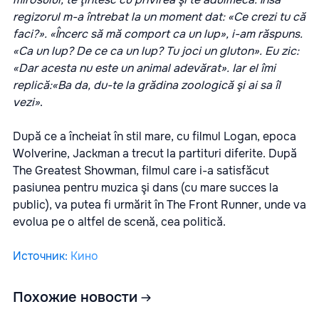
regizorul m-a întrebat la un moment dat: «Ce crezi tu că
faci?». «Încerc să mă comport ca un lup», i-am răspuns.
«Ca un lup? De ce ca un lup? Tu joci un gluton». Eu zic:
«Dar acesta nu este un animal adevărat». Iar el îmi
replică:«Ba da, du-te la grădina zoologică şi ai sa îl
vezi»
.
După ce a încheiat în stil mare, cu filmul Logan, epoca
Wolverine, Jackman a trecut la partituri diferite. După
The Greatest Showman, filmul care i-a satisfăcut
pasiunea pentru muzica şi dans (cu mare succes la
public), va putea fi urmărit în The Front Runner, unde va
evolua pe o altfel de scenă, cea politică.
Источник
:
Кино
Похожие новости