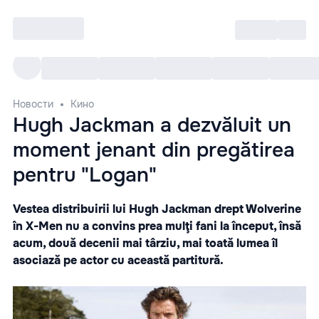
Войти
RO
Все cобытия
Afisha ре
Новости
Кино
Hugh Jackman a dezvăluit un
moment jenant din pregătirea
pentru "Logan"
Vestea distribuirii lui Hugh Jackman drept Wolverine
în X-Men nu a convins prea mulţi fani la început, însă
acum, două decenii mai târziu, mai toată lumea îl
asociază pe actor cu această partitură.