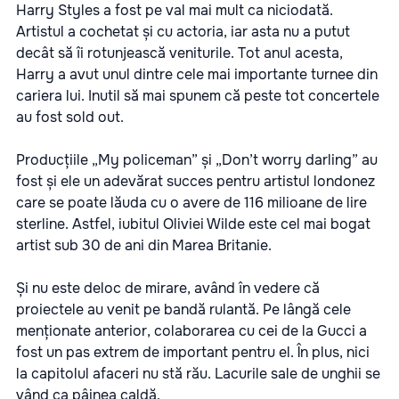
Harry Styles a fost pe val mai mult ca niciodată.
Artistul a cochetat și cu actoria, iar asta nu a putut
decât să îi rotunjească veniturile. Tot anul acesta,
Harry a avut unul dintre cele mai importante turnee din
cariera lui. Inutil să mai spunem că peste tot concertele
au fost sold out.
Producțiile „My policeman” și „Don’t worry darling” au
fost și ele un adevărat succes pentru artistul londonez
care se poate lăuda cu o avere de 116 milioane de lire
sterline. Astfel, iubitul Oliviei Wilde este cel mai bogat
artist sub 30 de ani din Marea Britanie.
Și nu este deloc de mirare, având în vedere că
proiectele au venit pe bandă rulantă. Pe lângă cele
menționate anterior, colaborarea cu cei de la Gucci a
fost un pas extrem de important pentru el. În plus, nici
la capitolul afaceri nu stă rău. Lacurile sale de unghii se
vând ca pâinea caldă.