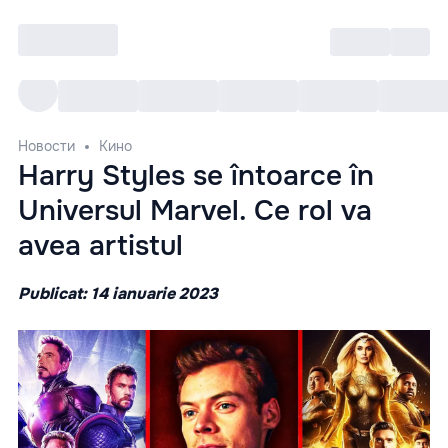
Войти
RO
Все cобытия
Afisha ре
Новости
Кино
Harry Styles se întoarce în
Universul Marvel. Ce rol va
avea artistul
Publicat: 14 ianuarie 2023