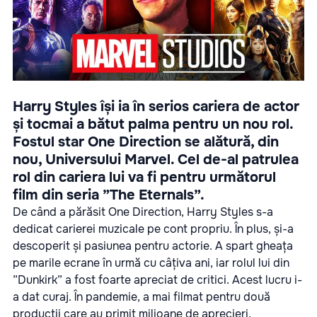
Harry Styles își ia în serios cariera de actor
și tocmai a bătut palma pentru un nou rol.
Fostul star One Direction se alătură, din
nou, Universului Marvel. Cel de-al patrulea
rol din cariera lui va fi pentru următorul
film din seria ”The Eternals”.
De când a părăsit One Direction, Harry Styles s-a
dedicat carierei muzicale pe cont propriu. În plus, și-a
descoperit și pasiunea pentru actorie. A spart gheața
pe marile ecrane în urmă cu câțiva ani, iar rolul lui din
”Dunkirk” a fost foarte apreciat de critici. Acest lucru i-
a dat curaj. În pandemie, a mai filmat pentru două
producții care au primit milioane de aprecieri.