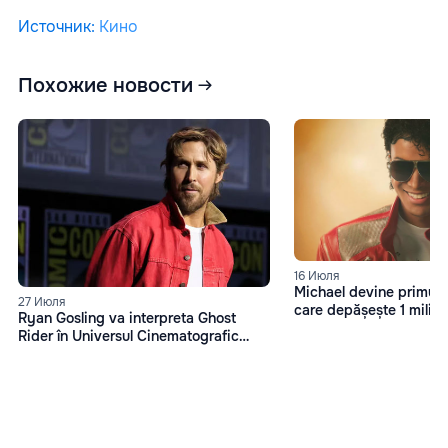
Источник
:
Кино
Похожие новости
16 Июля
Michael devine primul f
27 Июля
care depășește 1 miliard
Ryan Gosling va interpreta Ghost
box office
Rider în Universul Cinematografic
Marvel