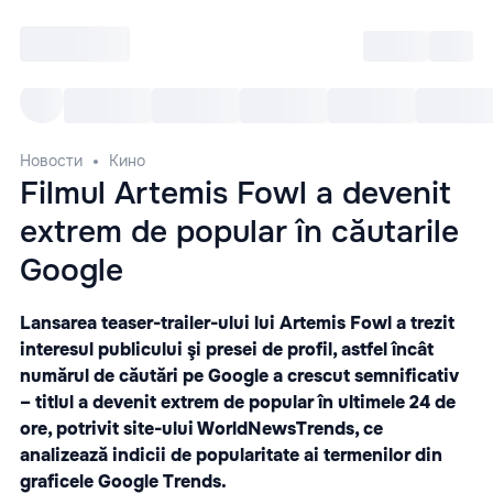
Войти
RO
Все cобытия
Afisha ре
Новости
Кино
Filmul Artemis Fowl a devenit
extrem de popular în căutarile
Google
Lansarea teaser-trailer-ului lui Artemis Fowl a trezit
interesul publicului şi presei de profil, astfel încât
numărul de căutări pe Google a crescut semnificativ
– titlul a devenit extrem de popular în ultimele 24 de
ore, potrivit site-ului WorldNewsTrends, ce
analizează indicii de popularitate ai termenilor din
graficele Google Trends.