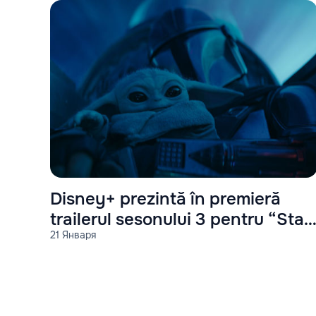
Disney+ prezintă în premieră
trailerul sesonului 3 pentru “Star
21 Января
Wars