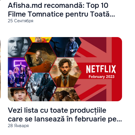
Afisha.md recomandă: Top 10
Filme Tomnatice pentru Toată
25 Сентября
Familia
Vezi lista cu toate producțiile
care se lansează în februarie pe
28 Января
Netflix