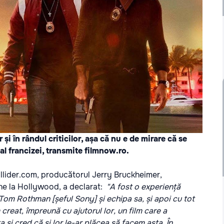
 și în rândul criticilor, așa că nu e de mirare că se
 al francizei, transmite
filmnow.ro.
ollider.com, producătorul Jerry Bruckheimer,
ne la Hollywood, a declarat:
"A fost o experiență
om Rothman [șeful Sony] și echipa sa, și apoi cu tot
creat, împreună cu ajutorul lor, un film care a
 și cred că și lor le-ar plăcea să facem asta. În