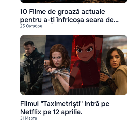
10 Filme de groază actuale
pentru a-ți înfricoșa seara de
25 Октября
Halloween
Filmul "Taximetrişti" intră pe
Netflix pe 12 aprilie.
31 Марта