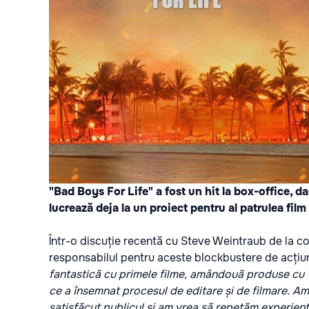
"Bad Boys For Life" a fost un hit la box-office, dar
lucrează deja la un proiect pentru al patrulea film
Într-o discuție recentă cu Steve Weintraub de la c
responsabilul pentru aceste blockbustere de acțiu
fantastică cu primele filme, amândouă produse cu T
ce a însemnat procesul de editare și de filmare. Am 
satisfăcut publicul și am vrea să repetăm experiența