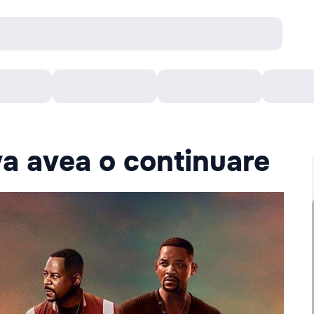
онцерты
Театр
Кишинев Арена
Кино
va avea o continuare