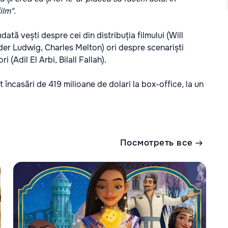
ilm".
tă vești despre cei din distribuția filmului (Will
r Ludwig, Charles Melton) ori despre scenariști
 (Adil El Arbi, Bilall Fallah).
vut încasări de 419 milioane de dolari la box-office, la un
Посмотреть все