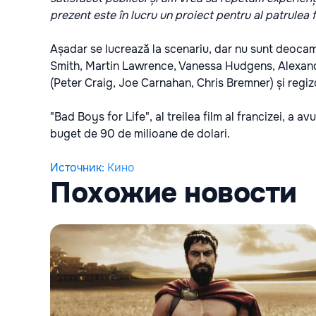
prezent este în lucru un proiect pentru al patrulea f
Așadar se lucrează la scenariu, dar nu sunt deocamda
Smith, Martin Lawrence, Vanessa Hudgens, Alexande
(Peter Craig, Joe Carnahan, Chris Bremner) și regizori
"Bad Boys for Life", al treilea film al francizei, a a
buget de 90 de milioane de dolari.
Источник
:
Кино
Похожие новости