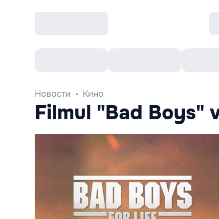
Все cобытия
Afisha рекомендует
К
Новости
Кино
Filmul "Bad Boys" 