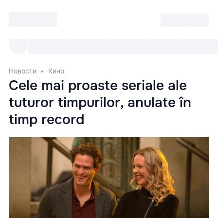
Войти
RO
Все cобытия
Afisha ре
Новости
Кино
Cele mai proaste seriale ale
tuturor timpurilor, anulate în
timp record