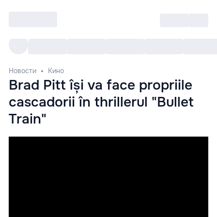
Войти
RO
Все cобытия
Afisha ре
Новости
Кино
Brad Pitt își va face propriile
cascadorii în thrillerul "Bullet
Train"