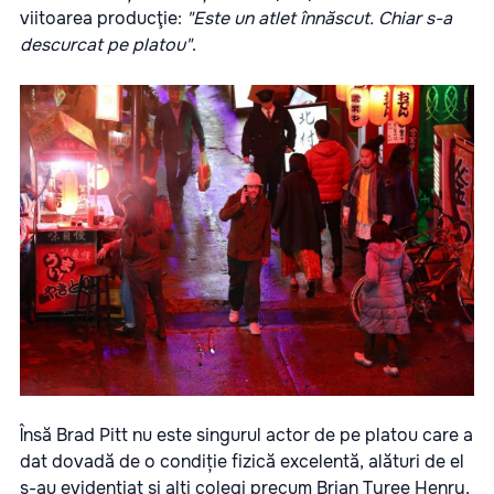
viitoarea producţie:
"Este un atlet înnăscut. Chiar s-a
descurcat pe platou"
.
Însă Brad Pitt nu este singurul actor de pe platou care a
dat dovadă de o condiție fizică excelentă, alături de el
s-au evidențiat și alti colegi precum Brian Tyree Henry,