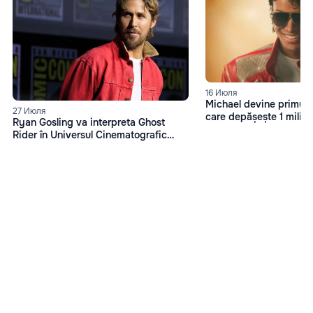
16 Июля
Michael devine primul f
27 Июля
care depășește 1 miliard
Ryan Gosling va interpreta Ghost
box office
Rider în Universul Cinematografic
Marvel