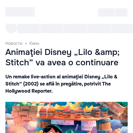
Войти
RO
Все cобытия
Afisha ре
Новости
Кино
Animaţiei Disney „Lilo &amp;
Stitch” va avea o continuare
Un remake live-action al animaţiei Disney „Lilo &
Stitch” (2002) se află în pregătire, potrivit The
Hollywood Reporter.