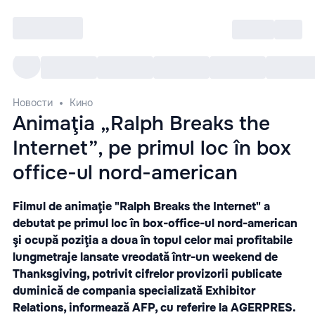
Войти
RO
Все cобытия
Afisha ре
Новости
Кино
Animaţia „Ralph Breaks the
Internet”, pe primul loc în box
office-ul nord-american
Filmul de animaţie "Ralph Breaks the Internet" a
debutat pe primul loc în box-office-ul nord-american
şi ocupă poziţia a doua în topul celor mai profitabile
lungmetraje lansate vreodată într-un weekend de
Thanksgiving, potrivit cifrelor provizorii publicate
duminică de compania specializată Exhibitor
Relations, informează AFP, cu referire la AGERPRES.