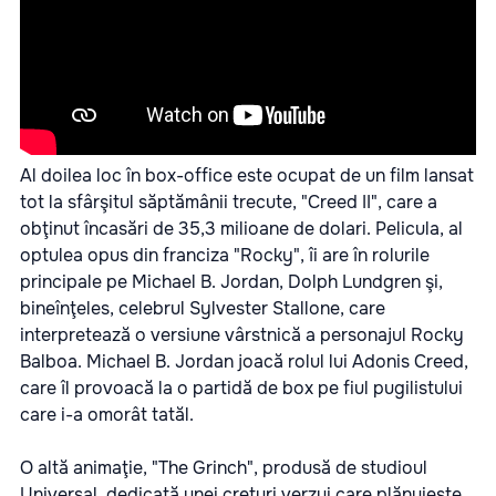
Al doilea loc în box-office este ocupat de un film lansat
tot la sfârşitul săptămânii trecute, "Creed II", care a
obţinut încasări de 35,3 milioane de dolari. Pelicula, al
optulea opus din franciza "Rocky", îi are în rolurile
principale pe Michael B. Jordan, Dolph Lundgren şi,
bineînţeles, celebrul Sylvester Stallone, care
interpretează o versiune vârstnică a personajul Rocky
Balboa. Michael B. Jordan joacă rolul lui Adonis Creed,
care îl provoacă la o partidă de box pe fiul pugilistului
care i-a omorât tatăl.
O altă animaţie,
"The Grinch"
, produsă de studioul
Universal, dedicată unei creturi verzui care plănuieşte