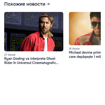
Похожие новости
16 Июля
Michael devine primul f
27 Июля
care depășește 1 miliard
Ryan Gosling va interpreta Ghost
box office
Rider în Universul Cinematografic
Marvel