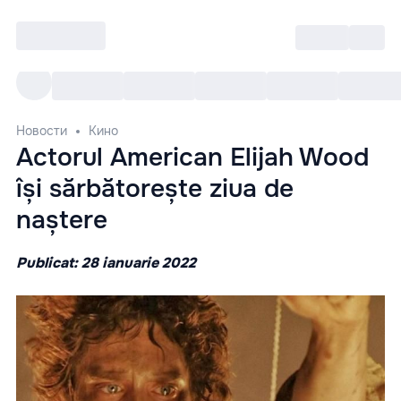
Войти
RO
Все cобытия
Afisha ре
Новости
Кино
Actorul American Elijah Wood
își sărbătorește ziua de
naștere
Publicat: 28 ianuarie 2022