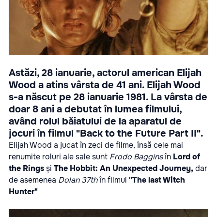
Astăzi, 28 ianuarie, actorul american Elijah
Wood a atins vârsta de 41 ani. Elijah Wood
s-a născut pe 28 ianuarie 1981. La vârsta de
doar 8 ani a debutat în lumea filmului,
având rolul băiatului de la aparatul de
jocuri în filmul "Back to the Future Part II".
Elijah Wood a jucat în zeci de filme, însă cele mai
renumite roluri ale sale sunt
Frodo Baggins
în
Lord of
the Rings
și
The Hobbit: An Unexpected Journey,
dar
de asemenea
Dolan 37th
în filmul
"The last Witch
Hunter"