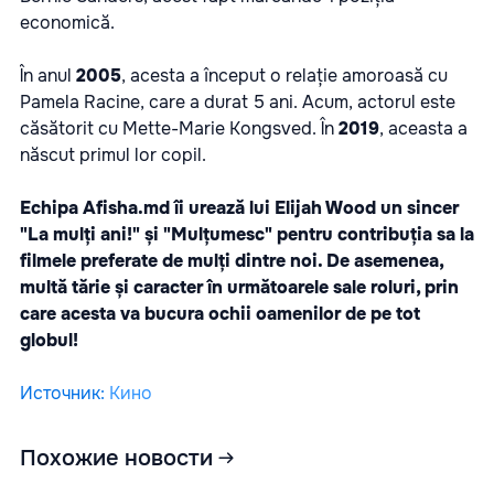
economică.
În anul
2005
, acesta a început o relație amoroasă cu
Pamela Racine, care a durat 5 ani. Acum, actorul este
căsătorit cu Mette-Marie Kongsved. În
2019
, aceasta a
născut primul lor copil.
Echipa Afisha.md îi urează lui Elijah Wood un sincer
"La mulți ani!" și "Mulțumesc" pentru contribuția sa la
filmele preferate de mulți dintre noi. De asemenea,
multă tărie și caracter în următoarele sale roluri, prin
care acesta va bucura ochii oamenilor de pe tot
globul!
Источник
:
Кино
Похожие новости