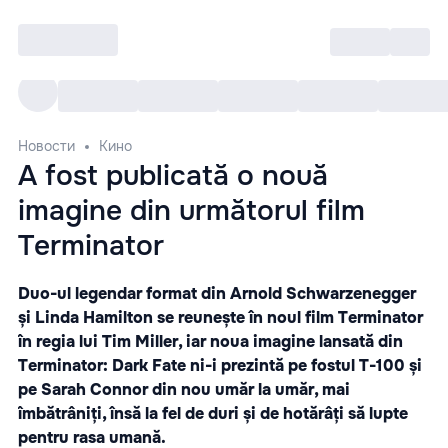
Войти
RO
Все cобытия
Afisha ре
Новости
Кино
A fost publicată o nouă
imagine din următorul film
Terminator
Duo-ul legendar format din Arnold Schwarzenegger
și Linda Hamilton se reunește în noul film Terminator
în regia lui Tim Miller, iar noua imagine lansată din
Terminator: Dark Fate ni-i prezintă pe fostul T-100 și
pe Sarah Connor din nou umăr la umăr, mai
îmbătrâniți, însă la fel de duri și de hotărâți să lupte
pentru rasa umană.