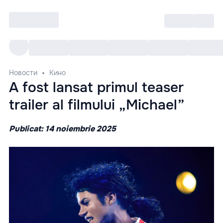
Войти
RO
Все cобытия
Afisha ре
Новости
Кино
A fost lansat primul teaser
trailer al filmului „Michael”
Publicat: 14 noiembrie 2025