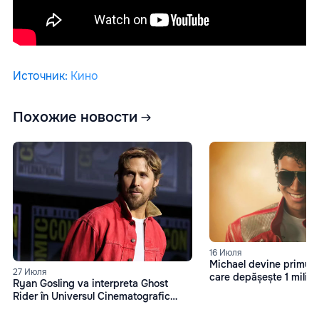
Источник
:
Кино
Похожие новости
16 Июля
Michael devine primul f
27 Июля
care depășește 1 miliard
Ryan Gosling va interpreta Ghost
box office
Rider în Universul Cinematografic
Marvel