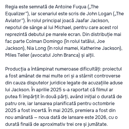
Regia este semnată de Antoine Fuqua („The
Equalizer”), iar scenariul este scris de John Logan („The
Aviator”). În rolul principal joacă Jaafar Jackson,
nepotul de sânge al lui Michael, pentru care acest rol
reprezintă debutul pe marele ecran. Din distribuție mai
fac parte Colman Domingo (în rolul tatălui, Joe
Jackson), Nia Long (în rolul mamei, Katherine Jackson),
Miles Teller (avocatul John Branca) și alții.
Producția a întâmpinat numeroase dificultăți: proiectul
a fost amânat de mai multe ori și a stârnit controverse
din cauza disputelor juridice legate de acuzațiile aduse
lui Jackson. În aprilie 2025 s-a raportat că filmul ar
putea fi împărțit în două părți, având inițial o durată de
patru ore, iar lansarea planificată pentru octombrie
2025 a fost incertă. În mai 2025, premiera a fost din
nou amânată — noua dată de lansare este 2026, cu o
durată finală de aproximativ trei ore și jumătate.