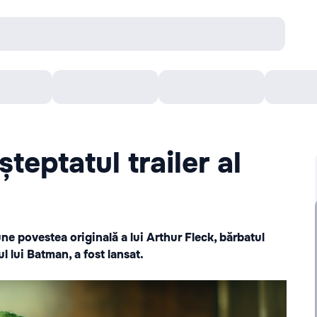
онцерты
Театр
Кишинев Арена
Кино
teptatul trailer al
pune povestea originală a lui Arthur Fleck, bărbatul
l lui Batman, a fost lansat.