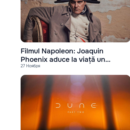
Filmul Napoleon: Joaquin
Phoenix aduce la viață un
27 Ноября
spectacol istoric