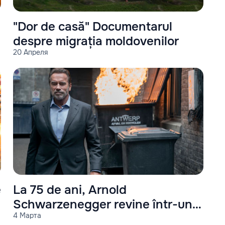
"Dor de casă" Documentarul
despre migrația moldovenilor
20 Апреля
e
La 75 de ani, Arnold
Schwarzenegger revine într-un
4 Марта
rol de acțiune