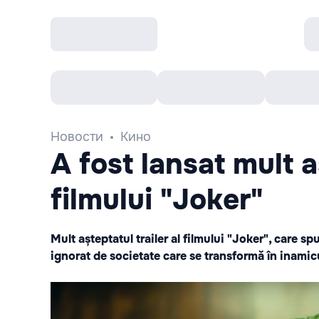
Все cобытия
Afisha рекомендует
К
Новости
Кино
A fost lansat mult aș
filmului "Joker"
Mult așteptatul trailer al filmului "Joker", care s
ignorat de societate care se transformă în inamicu