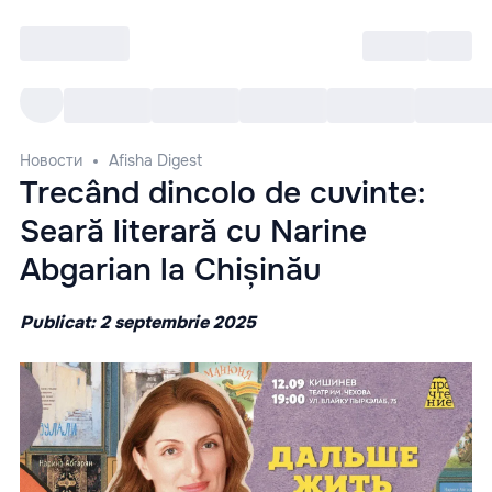
Войти
RO
Все cобытия
Afisha ре
Новости
Afisha Digest
Trecând dincolo de cuvinte:
Seară literară cu Narine
Abgarian la Chișinău
Publicat: 2 septembrie 2025