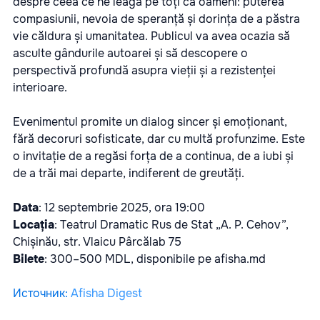
despre ceea ce ne leagă pe toți ca oameni: puterea
compasiunii, nevoia de speranță și dorința de a păstra
vie căldura și umanitatea. Publicul va avea ocazia să
asculte gândurile autoarei și să descopere o
perspectivă profundă asupra vieții și a rezistenței
interioare.
Evenimentul promite un dialog sincer și emoționant,
fără decoruri sofisticate, dar cu multă profunzime. Este
o invitație de a regăsi forța de a continua, de a iubi și
de a trăi mai departe, indiferent de greutăți.
Data
: 12 septembrie 2025, ora 19:00
Locația
: Teatrul Dramatic Rus de Stat „A. P. Cehov”,
Chișinău, str. Vlaicu Pârcălab 75
Bilete
: 300–500 MDL, disponibile pe afisha.md
Источник
:
Afisha Digest