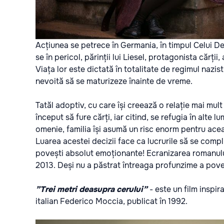
Acțiunea se petrece în Germania, în timpul Celui De
se în pericol, părinții lui Liesel, protagonista cărți
Viața lor este dictată în totalitate de regimul nazist
nevoită să se maturizeze înainte de vreme.
Tatăl adoptiv, cu care își creează o relație mai mult
început să fure cărți, iar citind, se refugia în alte
omenie, familia își asumă un risc enorm pentru ace
Luarea acestei decizii face ca lucrurile să se compli
povești absolut emoționante! Ecranizarea romanului
2013. Deși nu a păstrat întreaga profunzime a poveșt
”Trei metri deasupra cerului”
- este un film inspira
italian Federico Moccia, publicat în 1992.