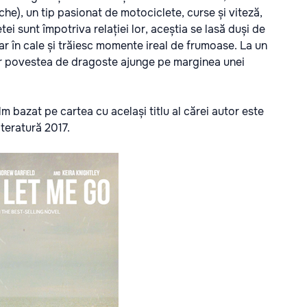
he), un tip pasionat de motociclete, curse și viteză,
etei sunt împotriva relației lor, aceștia se lasă duși de
ar în cale și trăiesc momente ireal de frumoase. La un
 iar povestea de dragoste ajunge pe marginea unei
lm bazat pe cartea cu același titlu al cărei autor este
iteratură 2017.