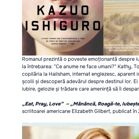
Romanul prezintă o poveste emoționantă despre iub
la întrebarea: ”Ce anume ne face umani?” Kathy, Tom
copilăria la Hailsham, internat englezesc, aparent i
școlii și descoperă adevărul despre destinul lor. Ei
iubire, gelozie și trădare care amenință să îi despart
„Eat, Pray, Love”
– „Mănâncă, Roagă-te, Iubeșt
scriitoarei americane Elizabeth Gilbert, publicat î