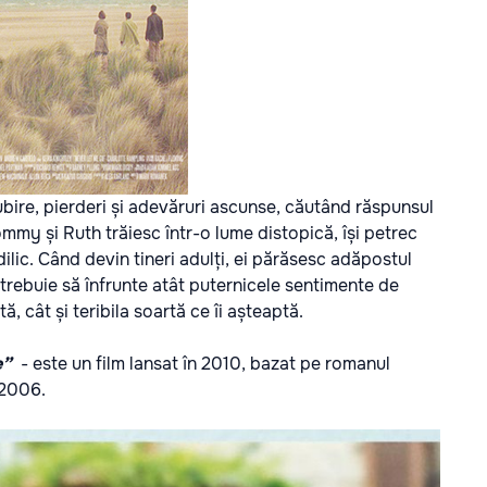
ire, pierderi și adevăruri ascunse, căutând răspunsul
my și Ruth trăiesc într-o lume distopică, își petrec
dilic. Când devin tineri adulți, ei părăsesc adăpostul
 trebuie să înfrunte atât puternicele sentimente de
ă, cât și teribila soartă ce îi așteaptă.
e”
- e
ste un film lansat în 2010, bazat pe romanul
n 2006.