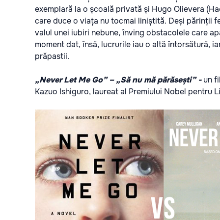
exemplară la o școală privată și Hugo Olievera (Hac
care duce o viața nu tocmai liniștită. Deși părinții f
valul unei iubiri nebune, înving obstacolele care ap
moment dat, însă, lucrurile iau o altă întorsătură,
prăpastii.
„Never Let Me Go”
– „Să nu mă părăsești” -
un
fi
Kazuo Ishiguro, laureat al Premiului Nobel pentru L