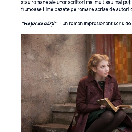
stau romane ale unor scriitori mai mult sau mai pu
frumoase filme bazate pe romane scrise de autori
”Hoțul de cărți”
- u
n roman impresionant scris de