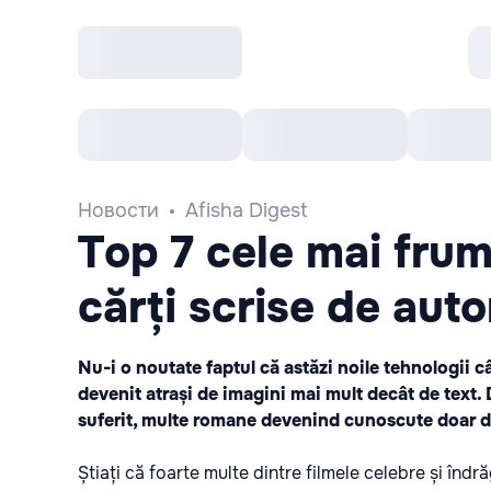
Все cобытия
Afisha рекомендует
К
Новости
Afisha Digest
Top 7 cele mai fru
cărți scrise de aut
Nu-i o noutate faptul că astăzi noile tehnologii c
devenit atrași de imagini mai mult decât de text. 
suferit, multe romane devenind cunoscute doar d
Știați că foarte multe dintre filmele celebre și îndrăg