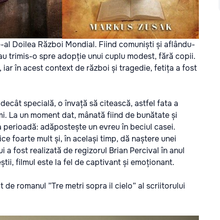
-al Doilea Război Mondial. Fiind comuniști și aflându-
i, au trimis-o spre adopție unui cuplu modest, fără copii.
, iar în acest context de război și tragedie, fetița a fost
 decât specială, o învață să citească, astfel fata a
 lumi. La un moment dat, mânată fiind de bunătate și
a perioadă: adăpostește un evreu în beciul casei.
ce foarte mult și, în același timp, dă naștere unei
 a fost realizată de regizorul
Brian Percival
în anul
ii, filmul este la fel de captivant și emoționant.
t de romanul ”Tre metri sopra il cielo” al scriitorului