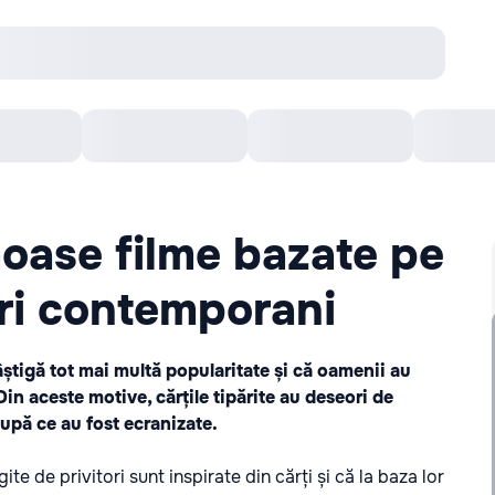
онцерты
Театр
Кишинев Арена
Кино
moase filme bazate pe
ori contemporani
âștigă tot mai multă popularitate și că oamenii au
Din aceste motive, cărțile tipărite au deseori de
upă ce au fost ecranizate.
ite de privitori sunt inspirate din cărți și că la baza lor