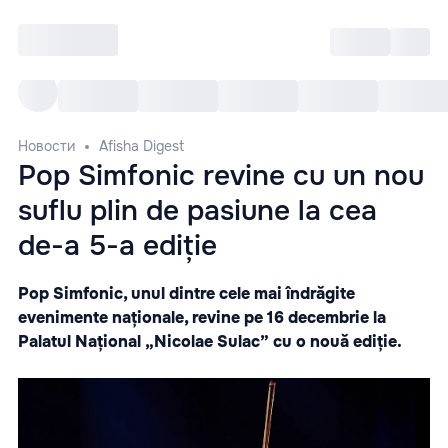
Войти
RO
Все cобытия
Afisha ре
Новости
Afisha Digest
Pop Simfonic revine cu un nou
suflu plin de pasiune la cea
de-a 5-a ediție
Pop Simfonic, unul dintre cele mai îndrăgite
evenimente naționale, revine pe 16 decembrie la
Palatul Național „Nicolae Sulac” cu o nouă ediție.