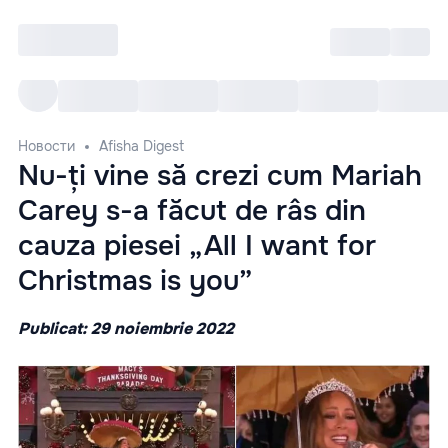
Войти
RO
Все cобытия
Afisha ре
Новости
Afisha Digest
Nu-ți vine să crezi cum Mariah
Carey s-a făcut de râs din
cauza piesei „All I want for
Christmas is you”
Publicat: 29 noiembrie 2022