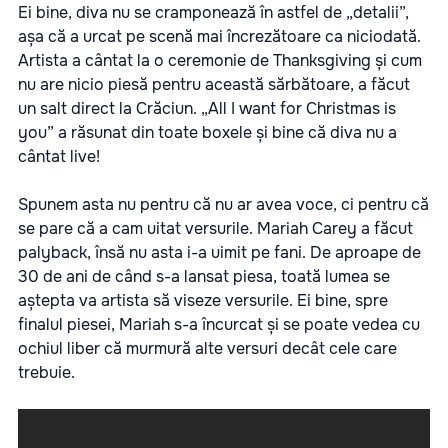
Ei bine, diva nu se cramponează în astfel de „detalii”,
așa că a urcat pe scenă mai încrezătoare ca niciodată.
Artista a cântat la o ceremonie de Thanksgiving și cum
nu are nicio piesă pentru această sărbătoare, a făcut
un salt direct la Crăciun. „All I want for Christmas is
you” a răsunat din toate boxele și bine că diva nu a
cântat live!
Spunem asta nu pentru că nu ar avea voce, ci pentru că
se pare că a cam uitat versurile. Mariah Carey a făcut
palyback, însă nu asta i-a uimit pe fani. De aproape de
30 de ani de când s-a lansat piesa, toată lumea se
aștepta va artista să viseze versurile. Ei bine, spre
finalul piesei, Mariah s-a încurcat și se poate vedea cu
ochiul liber că murmură alte versuri decât cele care
trebuie.