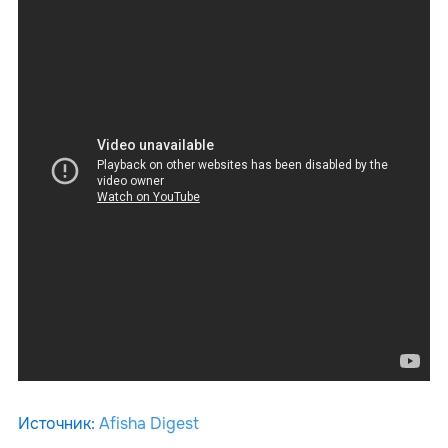
Источник
:
Afisha Digest