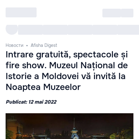
Войти
RO
Все cобытия
Afisha ре
Новости
Afisha Digest
Intrare gratuită, spectacole și
fire show. Muzeul Național de
Istorie a Moldovei vă invită la
Noaptea Muzeelor
Publicat: 12 mai 2022