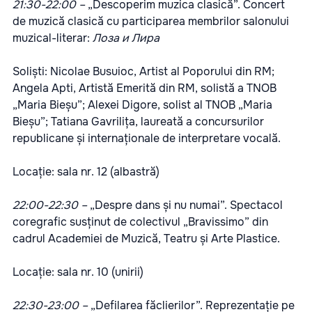
21:30-22:00 –
„Descoperim muzica clasică”. Concert
de muzică clasică cu participarea membrilor salonului
muzical-literar:
Лоза и Лира
Soliști: Nicolae Busuioc, Artist al Poporului din RM;
Angela Apti, Artistă Emerită din RM, solistă a TNOB
„Maria Bieșu”; Alexei Digore, solist al TNOB „Maria
Bieșu”; Tatiana Gavrilița, laureată a concursurilor
republicane și internaționale de interpretare vocală.
Locație: sala nr. 12 (albastră)
22:00-22:30 –
„Despre dans și nu numai”. Spectacol
coregrafic susținut de colectivul „Bravissimo” din
cadrul Academiei de Muzică, Teatru și Arte Plastice.
Locație: sala nr. 10 (unirii)
22:30-23:00 –
„Defilarea făclierilor”. Reprezentație pe