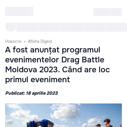
Войти
RO
Все cобытия
Afisha ре
Новости
Afisha Digest
A fost anunțat programul
evenimentelor Drag Battle
Moldova 2023. Când are loc
primul eveniment
Publicat: 18 aprilie 2023