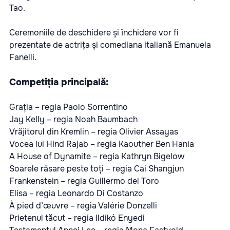
Tao.
Ceremoniile de deschidere și închidere vor fi
prezentate de actrița și comediana italiană Emanuela
Fanelli.
Competiția principală:
Grația – regia Paolo Sorrentino
Jay Kelly – regia Noah Baumbach
Vrăjitorul din Kremlin – regia Olivier Assayas
Vocea lui Hind Rajab – regia Kaouther Ben Hania
A House of Dynamite – regia Kathryn Bigelow
Soarele răsare peste toți – regia Cai Shangjun
Frankenstein – regia Guillermo del Toro
Elisa – regia Leonardo Di Costanzo
À pied d’œuvre – regia Valérie Donzelli
Prietenul tăcut – regia Ildikó Enyedi