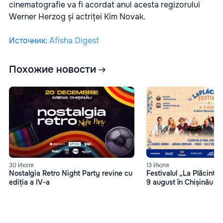
cinematografie va fi acordat anul acesta regizorului
Werner Herzog și actriței Kim Novak.
Источник
:
Afisha Digest
Похожие новости
13 Июля
30 Июля
Festivalul „La Plăcinte”
Nostalgia Retro Night Party revine cu
9 august în Chișinău
ediția a IV-a