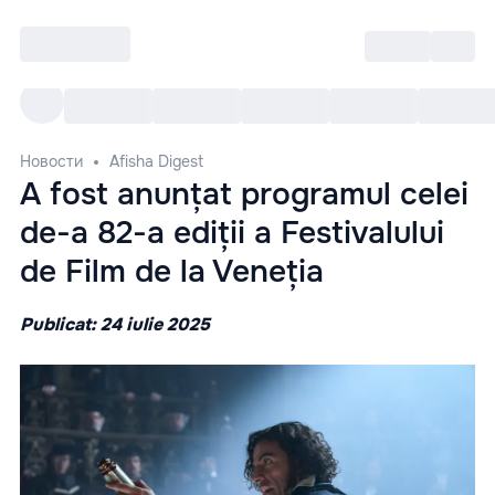
Войти
RO
Все cобытия
Afisha ре
Новости
Afisha Digest
A fost anunțat programul celei
de-a 82-a ediții a Festivalului
de Film de la Veneția
Publicat: 24 iulie 2025