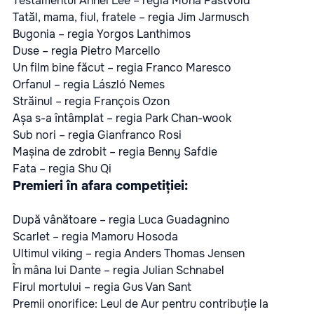
Testamentul Annei Lee – regia Mona Fastvold
Tatăl, mama, fiul, fratele – regia Jim Jarmusch
Bugonia – regia Yorgos Lanthimos
Duse – regia Pietro Marcello
Un film bine făcut – regia Franco Maresco
Orfanul – regia László Nemes
Străinul – regia François Ozon
Așa s-a întâmplat – regia Park Chan-wook
Sub nori – regia Gianfranco Rosi
Mașina de zdrobit – regia Benny Safdie
Fata – regia Shu Qi
Premieri în afara competiției:
După vânătoare – regia Luca Guadagnino
Scarlet – regia Mamoru Hosoda
Ultimul viking – regia Anders Thomas Jensen
În mâna lui Dante – regia Julian Schnabel
Firul mortului – regia Gus Van Sant
Premii onorifice: Leul de Aur pentru contribuție la