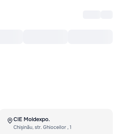
Войти
RO
Культурный ваучер
Топ 10
Ещё
CIE Moldexpo.
Chișinău, str. Ghioceilor , 1