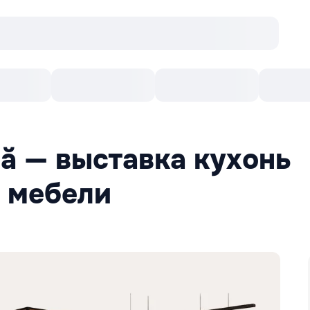
онцерты
Театр
Кишинев Арена
Кино
ă — выставка кухонь
 мебели