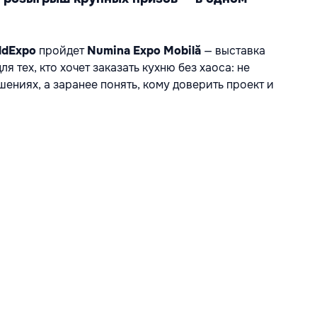
ldExpo
 пройдет 
Numina Expo Mobilă
 — выставка 
 тех, кто хочет заказать кухню без хаоса: не 
шениях, а заранее понять, кому доверить проект и 
ия вживую;
елями мебели;
 и системы хранения;
окам и бюджету;