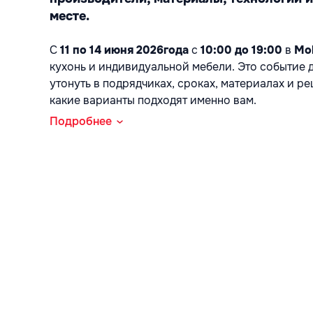
месте.
С 
11 по 14 июня 2026года
 с 
10:00 до 19:00
 в 
Mo
кухонь и индивидуальной мебели. Это событие для
утонуть в подрядчиках, сроках, материалах и ре
какие варианты подходят именно вам.
Подробнее
На Numina Expo Mobilă вы сможете:
Увидеть реальные кухни и мебельные решен
Познакомиться с проверенными производит
Изучить материалы, фурнитуру, свет, технику
Получить больше ясности по планировке, ср