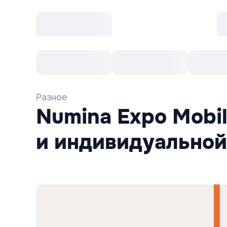
Все cобытия
Afisha рекомендует
К
Разное
Numina Expo Mobil
и индивидуальной